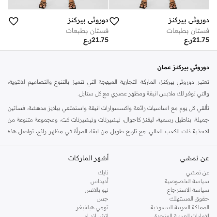
دوروثي بيركنز
دوروثي بيركنز
فستان بطبعات
فستان بطبعات
21.75
ر.ع
21.75
ر.ع
دوروثي بيركنز عمان
تعتبر دوروثي بيركنز، الماركة التجارية المبهجة التي تتميز بالتنوع والتصاميم الانثوية،
والتي توفر لك ملابس انيقة ومظهر عصري مع كل ستايل.
تألقي كل يوم مع اساسيات رائعة واكسسوارات انيقة واستمتعي ببلايز مدهشة، فساتين
جميلة، بناطيل رسمية، ليقنز كاجوال، تيشيرتات وتيشيرتات كت، ومجموعة متنوعة من
الاحذية ذات الكعب العالي. مع تاريخ طويل من ابقاء المرأة في مظهر رائع، تواصل هذه
الماركة في المملكة المتحدة الحفاظ على سمعتها للستايل والاناقة، سنة بعد سنة. سواء
كنت تقومين بتجديد خزانة ملابسك الملائمة للعمل، البحث عن فستان مثالي للحفلات او
عن نمشي
أشهر الماركات
تفضلين ملابس مريحة في عطلة نهاية الاسبوع، فمن المؤكد انك ستجدين ما تحتاجين
عن نمشي
نايك
اليه.
سياسة الخصوصية
أديداس
سياسة الاسترجاع
نيو بالانس
تسوقي دوروثي بيركنز اون لاين مسقط
حقوق المستهلك
جس
تسوقي دوروثي بيركنز اون لاين من نمشي واستمتعي باكثر من الف ستايل من مجموعة
المملكة العربية السعودية
تومي هيلفيغر
الإمارات العربية المتحدة
اتش اند ام