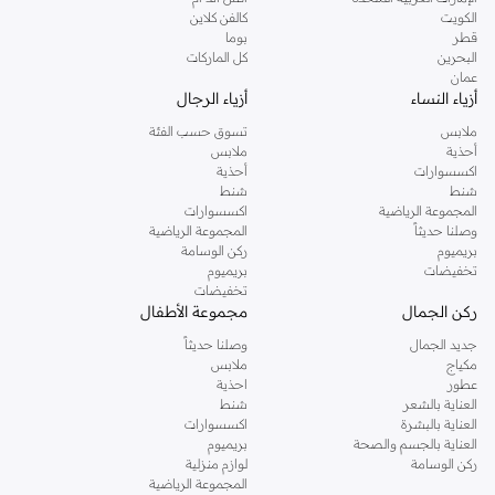
دوروثي بيركنز الشهيرة. تصفحي المجموعة كاملة في متجر دوروثي بيركنز اون لاين او
الكويت
كالفن كلاين
استخدمي القائمة لتحديد تجربة تسوق دوروثي بيركنز اون لاين. خدمة التوصيل السريعة
قطر
بوما
والدعم الاستثنائي يضمن لك تجربة تسوق ممتعة دائما مع نمشي.
البحرين
كل الماركات
عمان
أزياء النساء
أزياء الرجال
ملابس
تسوق حسب الفئة
أحذية
ملابس
اكسسوارات
أحذية
شنط
شنط
المجموعة الرياضية
اكسسوارات
وصلنا حديثاً
المجموعة الرياضية
بريميوم
ركن الوسامة
تخفيضات
بريميوم
تخفيضات
ركن الجمال
مجموعة الأطفال
جديد الجمال
وصلنا حديثاً
مكياج
ملابس
عطور
احذية
العناية بالشعر
شنط
العناية بالبشرة
اكسسوارات
العناية بالجسم والصحة
بريميوم
ركن الوسامة
لوازم منزلية
المجموعة الرياضية