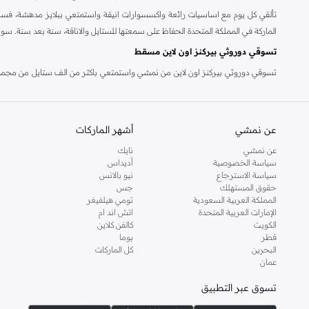
تألقي كل يوم مع اساسيات رائعة واكسسوارات انيقة واستمتعي ببلايز مدهشة، فسات
الماركة في المملكة المتحدة الحفاظ على سمعتها للستايل والاناقة، سنة بعد سنة. سو
تسوقي دوروثي بيركنز اون لاين مسقط
تسوقي دوروثي بيركنز اون لاين من نمشي واستمتعي باكثر من الف ستايل من مجموعة 
والدعم الاستثنائي يضمن لك تجربة تسوق ممتعة دائما مع نمشي.
عن نمشي
أشهر الماركات
عن نمشي
نايك
سياسة الخصوصية
أديداس
سياسة الاسترجاع
نيو بالانس
حقوق المستهلك
جس
المملكة العربية السعودية
تومي هيلفيغر
الإمارات العربية المتحدة
اتش اند ام
الكويت
كالفن كلاين
قطر
بوما
البحرين
كل الماركات
عمان
تسوق عبر التطبيق