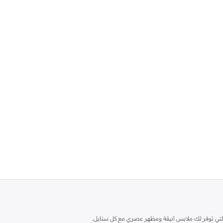
ية، والتي توفر لك ملابس انيقة ومظهر عصري مع كل ستايل.