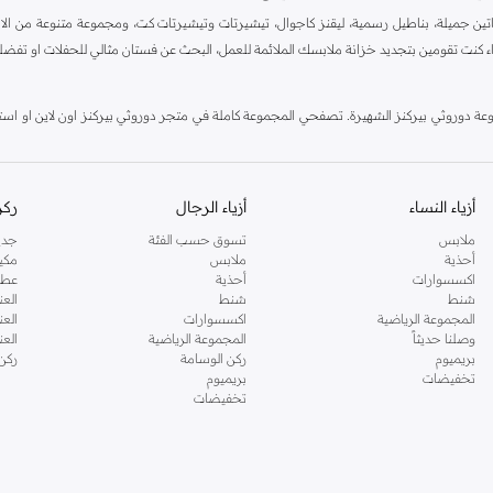
ين جميلة، بناطيل رسمية، ليقنز كاجوال، تيشيرتات وتيشيرتات كت، ومجموعة متنوعة من الاحذي
اء كنت تقومين بتجديد خزانة ملابسك الملائمة للعمل، البحث عن فستان مثالي للحفلات او تفضل
دوروثي بيركنز الشهيرة. تصفحي المجموعة كاملة في متجر دوروثي بيركنز اون لاين او استخد
أزياء النساء
أزياء الرجال
ركن
ملابس
تسوق حسب الفئة
جدي
أحذية
ملابس
مكي
اكسسوارات
أحذية
عطو
شنط
شنط
العن
المجموعة الرياضية
اكسسوارات
العن
وصلنا حديثاً
المجموعة الرياضية
الع
بريميوم
ركن الوسامة
ركن
تخفيضات
بريميوم
تخفيضات