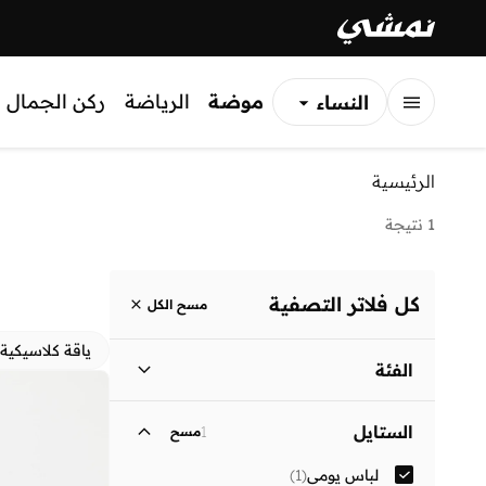
موضة
الرياضة
ركن الجمال
النساء
الرجال
الرئيسية
الأطفال
1 نتيجة
كل فلاتر التصفية
مسح الكل
ياقة كلاسيكية
الفئة
نساء
)
1
(
الستايل
1
مسح
لباس يومي
(
1
)