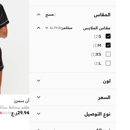
المقاس
2
مسح
مقاس الملابس
ستاندر
:
ALPHA
)
1
(
S
)
1
(
M
)
1
(
XS
)
1
(
L
لون
أسود
(
1
)
السعر
آن سمرز
طقم بيجامة ساتا
السعر الأقل
السعر الأعلى
29.94
ر.ع
%
30.76
نوع التوصيل
ر.ع
ر.ع
توصيل قياسي
(
1
)
انطلق