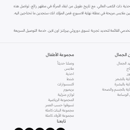
ة ذات الكعب العالي. مع تاريخ طويل من ابقاء المرأة في مظهر رائع، تواصل هذه
ين ملابس مريحة في عطلة نهاية الاسبوع، فمن المؤكد انك ستجدين ما تحتاجين اليه.
مي القائمة لتحديد تجربة تسوق دوروثي بيركنز اون لاين. خدمة التوصيل السريعة
 الجمال
مجموعة الأطفال
د الجمال
وصلنا حديثاً
اج
ملابس
ر
احذية
اية بالشعر
شنط
اية بالبشرة
اكسسوارات
ناية بالجسم والصحة
بريميوم
 الوسامة
لوازم منزلية
المجموعة الرياضية
تسوقوا حسب العمر
مجموعة البنات كاملة
مجموعة الأولاد كاملة
تابعنا