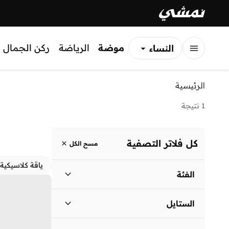
موضة
الرياضة
ركن الجمال
النساء
الرجال
الرئيسية
الأطفال
1 نتيجة
كل فلاتر التصفية
مسح الكل
ياقة كلاسيكية
الفئة
نساء
)
1
(
الستايل
لباس يومي
(
1
)