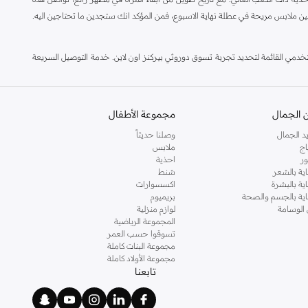
ين ملابس مريحة في عطلة نهاية الاسبوع، فمن المؤكد انك ستجدين ما تحتاجين اليه.
مي القائمة لتحديد تجربة تسوق دوروثي بيركنز اون لاين. خدمة التوصيل السريعة
 الجمال
مجموعة الأطفال
د الجمال
وصلنا حديثاً
اج
ملابس
ر
احذية
اية بالشعر
شنط
اية بالبشرة
اكسسوارات
ناية بالجسم والصحة
بريميوم
 الوسامة
لوازم منزلية
المجموعة الرياضية
تسوقوا حسب العمر
مجموعة البنات كاملة
مجموعة الأولاد كاملة
تابعنا