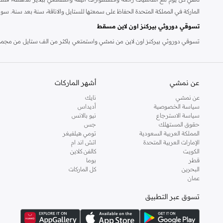
الماركة في المملكة المتحدة الحفاظ على سمعتها للستايل والاناقة، سنة بعد سنة. سو
تسوقي دوروثي بيركنز اون لاين مسقط
تسوقي دوروثي بيركنز اون لاين من نمشي واستمتعي باكثر من الف ستايل من مجموعة 
والدعم الاستثنائي يضمن لك تجربة تسوق ممتعة دائما مع نمشي.
عن نمشي
أشهر الماركات
عن نمشي
نايك
سياسة الخصوصية
أديداس
سياسة الاسترجاع
نيو بالانس
حقوق المستهلك
جس
المملكة العربية السعودية
تومي هيلفيغر
الإمارات العربية المتحدة
اتش اند ام
الكويت
كالفن كلاين
قطر
بوما
البحرين
كل الماركات
عمان
تسوق عبر التطبيق