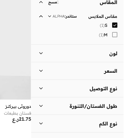
المقاس
1
مسح
مقاس الملابس
ستاندر
:
ALPHA
)
1
(
S
)
1
(
M
لون
أسود
(
1
)
السعر
السعر الأقل
السعر الأعلى
نوع التوصيل
ر.ع
ر.ع
توصيل قياسي
(
1
)
انطلق
طول الفستان/التنورة
دوروثي بيركنز
فستان بطبعات
متوسط الطول
(
1
)
21.75
ر.ع
نوع الكم
ثلاثة أرباع
(
1
)