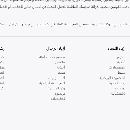
اء كنت تقومين بتجديد خزانة ملابسك الملائمة للعمل، البحث عن فستان مثالي للحفلات او تفضل
دوروثي بيركنز الشهيرة. تصفحي المجموعة كاملة في متجر دوروثي بيركنز اون لاين او استخد
أزياء النساء
أزياء الرجال
ركن
ملابس
تسوق حسب الفئة
جدي
أحذية
ملابس
مكي
اكسسوارات
أحذية
عطو
شنط
شنط
العن
المجموعة الرياضية
اكسسوارات
العن
وصلنا حديثاً
المجموعة الرياضية
الع
بريميوم
ركن الوسامة
ركن
تخفيضات
بريميوم
تخفيضات