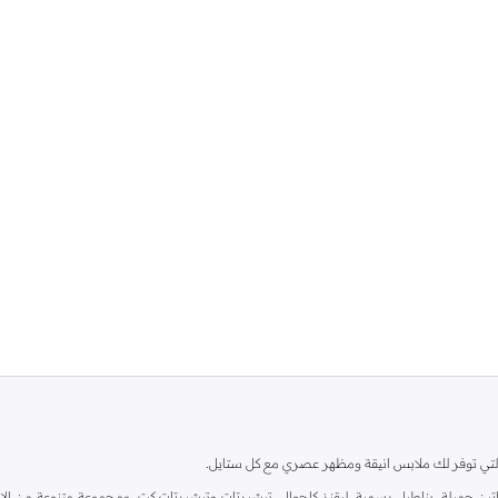
ية، والتي توفر لك ملابس انيقة ومظهر عصري مع كل ستايل.
ين جميلة، بناطيل رسمية، ليقنز كاجوال، تيشيرتات وتيشيرتات كت، ومجموعة متنوعة من الاحذي