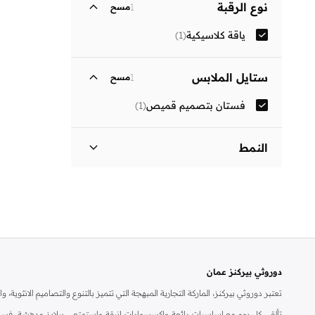
نوع الرقبة
1
مسح
ياقة كلاسيكية
(
1
)
ستايل الملابس
1
مسح
فستان بتصميم قميص
(
1
)
النمط
مزين بطبعة
(
1
)
دوروثي بيركنز عمان
تعتبر دوروثي بيركنز، الماركة التجارية المبهجة التي تتميز بالتنوع والتصاميم الانثو
تألقي كل يوم مع اساسيات رائعة واكسسوارات انيقة واستمتعي ببلايز مدهشة، فسات