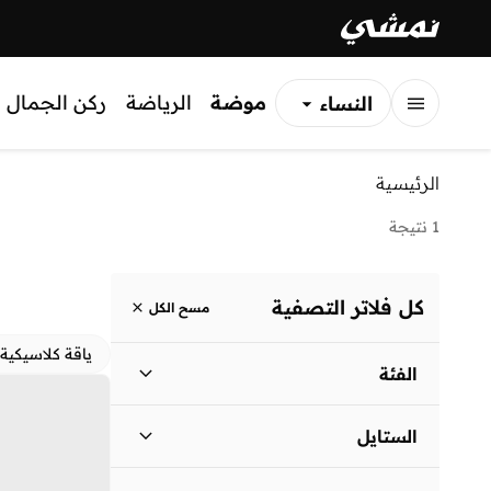
موضة
الرياضة
ركن الجمال
النساء
الرجال
الرئيسية
الأطفال
1 نتيجة
كل فلاتر التصفية
مسح الكل
ياقة كلاسيكية
الفئة
نساء
)
1
(
الستايل
لباس يومي
(
1
)