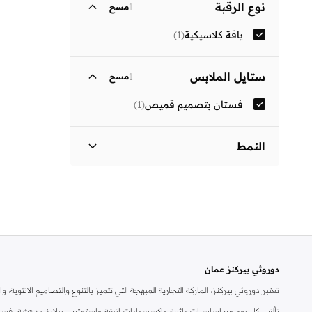
نوع الرقبة
1
مسح
ياقة كلاسيكية
(
1
)
ستايل الملابس
1
مسح
فستان بتصميم قميص
(
1
)
النمط
مزين بطبعة
(
1
)
دوروثي بيركنز عمان
تعتبر دوروثي بيركنز، الماركة التجارية المبهجة التي تتميز بالتنوع والتصاميم الانثو
تألقي كل يوم مع اساسيات رائعة واكسسوارات انيقة واستمتعي ببلايز مدهشة، فسات