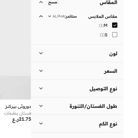
المقاس
1
مسح
مقاس الملابس
ستاندر
:
ALPHA
)
1
(
M
)
1
(
S
لون
أسود
(
1
)
السعر
السعر الأقل
السعر الأعلى
نوع التوصيل
ر.ع
ر.ع
توصيل قياسي
(
1
)
انطلق
طول الفستان/التنورة
دوروثي بيركنز
فستان بطبعات
متوسط الطول
(
1
)
21.75
ر.ع
نوع الكم
ثلاثة أرباع
(
1
)