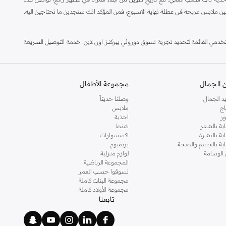
ين ملابس مريحة في عطلة نهاية الاسبوع، فمن المؤكد انك ستجدين ما تحتاجين اليه.
مي القائمة لتحديد تجربة تسوق دوروثي بيركنز اون لاين. خدمة التوصيل السريعة
 الجمال
مجموعة الأطفال
د الجمال
وصلنا حديثاً
اج
ملابس
ر
احذية
اية بالشعر
شنط
اية بالبشرة
اكسسوارات
ناية بالجسم والصحة
بريميوم
 الوسامة
لوازم منزلية
المجموعة الرياضية
تسوقوا حسب العمر
مجموعة البنات كاملة
مجموعة الأولاد كاملة
تابعنا