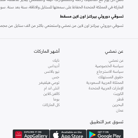
الماركة في المملكة المتحدة الحفاظ على سمعتها للستايل والاناقة، سنة بعد سنة. سو
تسوقي دوروثي بيركنز اون لاين مسقط
تسوقي دوروثي بيركنز اون لاين من نمشي واستمتعي باكثر من الف ستايل من مجموعة 
والدعم الاستثنائي يضمن لك تجربة تسوق ممتعة دائما مع نمشي.
عن نمشي
أشهر الماركات
عن نمشي
نايك
سياسة الخصوصية
أديداس
سياسة الاسترجاع
نيو بالانس
حقوق المستهلك
جس
المملكة العربية السعودية
تومي هيلفيغر
الإمارات العربية المتحدة
اتش اند ام
الكويت
كالفن كلاين
قطر
بوما
البحرين
كل الماركات
عمان
تسوق عبر التطبيق