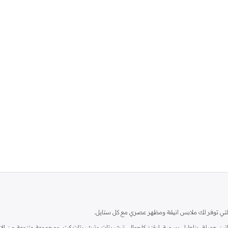
ية، والتي توفر لك ملابس انيقة ومظهر عصري مع كل ستايل.
ين جميلة، بناطيل رسمية، ليقنز كاجوال، تيشيرتات وتيشيرتات كت، ومجموعة متنوعة من الاحذي