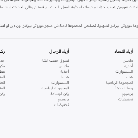
اء كنت تقومين بتجديد خزانة ملابسك الملائمة للعمل، البحث عن فستان مثالي للحفلات او تفضل
دوروثي بيركنز الشهيرة. تصفحي المجموعة كاملة في متجر دوروثي بيركنز اون لاين او استخد
أزياء النساء
أزياء الرجال
ركن
ملابس
تسوق حسب الفئة
جدي
أحذية
ملابس
مكي
اكسسوارات
أحذية
عطو
شنط
شنط
العن
المجموعة الرياضية
اكسسوارات
العن
وصلنا حديثاً
المجموعة الرياضية
الع
بريميوم
ركن الوسامة
ركن
تخفيضات
بريميوم
تخفيضات