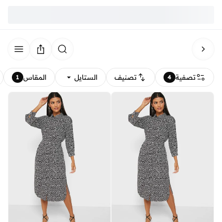
تصفية
تصنيف
الستايل
المقاس
1
4