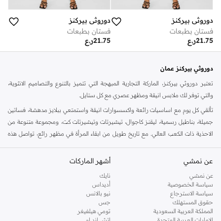
دوروثي بيركنز
دوروثي بيركنز
فستان بطبعات
فستان بطبعات
21.75
ر.ع
21.75
ر.ع
دوروثي بيركنز عمان
تعتبر دوروثي بيركنز، الماركة التجارية المبهجة التي تتميز بالتنوع والتصاميم الانثوية،
والتي توفر لك ملابس انيقة ومظهر عصري مع كل ستايل.
تألقي كل يوم مع اساسيات رائعة واكسسوارات انيقة واستمتعي ببلايز مدهشة، فساتين
جميلة، بناطيل رسمية، ليقنز كاجوال، تيشيرتات وتيشيرتات كت، ومجموعة متنوعة من
الاحذية ذات الكعب العالي. مع تاريخ طويل من ابقاء المرأة في مظهر رائع، تواصل هذه
الماركة في المملكة المتحدة الحفاظ على سمعتها للستايل والاناقة، سنة بعد سنة. سواء
كنت تقومين بتجديد خزانة ملابسك الملائمة للعمل، البحث عن فستان مثالي للحفلات او
عن نمشي
أشهر الماركات
تفضلين ملابس مريحة في عطلة نهاية الاسبوع، فمن المؤكد انك ستجدين ما تحتاجين
عن نمشي
نايك
اليه.
سياسة الخصوصية
أديداس
سياسة الاسترجاع
نيو بالانس
تسوقي دوروثي بيركنز اون لاين مسقط
حقوق المستهلك
جس
تسوقي دوروثي بيركنز اون لاين من نمشي واستمتعي باكثر من الف ستايل من مجموعة
المملكة العربية السعودية
تومي هيلفيغر
الإمارات العربية المتحدة
اتش اند ام