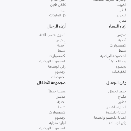
دوروثي بيركنز الشهيرة. تصفحي المجموعة كاملة في متجر دوروثي بيركنز اون لاين او
الكويت
كالفن كلاين
استخدمي القائمة لتحديد تجربة تسوق دوروثي بيركنز اون لاين. خدمة التوصيل السريعة
قطر
بوما
والدعم الاستثنائي يضمن لك تجربة تسوق ممتعة دائما مع نمشي.
البحرين
كل الماركات
عمان
أزياء النساء
أزياء الرجال
ملابس
تسوق حسب الفئة
أحذية
ملابس
اكسسوارات
أحذية
شنط
شنط
المجموعة الرياضية
اكسسوارات
وصلنا حديثاً
المجموعة الرياضية
بريميوم
ركن الوسامة
تخفيضات
بريميوم
تخفيضات
ركن الجمال
مجموعة الأطفال
جديد الجمال
وصلنا حديثاً
مكياج
ملابس
عطور
احذية
العناية بالشعر
شنط
العناية بالبشرة
اكسسوارات
العناية بالجسم والصحة
بريميوم
ركن الوسامة
لوازم منزلية
المجموعة الرياضية