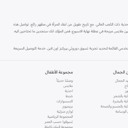
ة ذات الكعب العالي. مع تاريخ طويل من ابقاء المرأة في مظهر رائع، تواصل هذه
ين ملابس مريحة في عطلة نهاية الاسبوع، فمن المؤكد انك ستجدين ما تحتاجين اليه.
مي القائمة لتحديد تجربة تسوق دوروثي بيركنز اون لاين. خدمة التوصيل السريعة
 الجمال
مجموعة الأطفال
د الجمال
وصلنا حديثاً
اج
ملابس
ر
احذية
اية بالشعر
شنط
اية بالبشرة
اكسسوارات
ناية بالجسم والصحة
بريميوم
 الوسامة
لوازم منزلية
المجموعة الرياضية
تسوقوا حسب العمر
مجموعة البنات كاملة