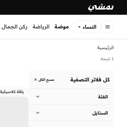
موضة
الرياضة
ركن الجمال
النساء
الرجال
الرئيسية
الأطفال
1 نتيجة
كل فلاتر التصفية
مسح الكل
ياقة كلاسيكية
الفئة
نساء
)
1
(
الستايل
لباس يومي
(
1
)