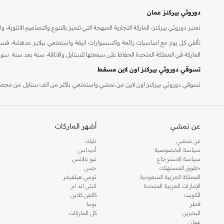
دوروثي بيركنز عمان
تعتبر دوروثي بيركنز، الماركة التجارية المبهجة التي تتميز بالتنوع والتصاميم الانثو
تألقي كل يوم مع اساسيات رائعة واكسسوارات انيقة واستمتعي ببلايز مدهشة، فسات
الماركة في المملكة المتحدة الحفاظ على سمعتها للستايل والاناقة، سنة بعد سنة. سو
تسوقي دوروثي بيركنز اون لاين مسقط
تسوقي دوروثي بيركنز اون لاين من نمشي واستمتعي باكثر من الف ستايل من مجموعة 
والدعم الاستثنائي يضمن لك تجربة تسوق ممتعة دائما مع نمشي.
عن نمشي
أشهر الماركات
عن نمشي
نايك
سياسة الخصوصية
أديداس
سياسة الاسترجاع
نيو بالانس
حقوق المستهلك
جس
المملكة العربية السعودية
تومي هيلفيغر
الإمارات العربية المتحدة
اتش اند ام
الكويت
كالفن كلاين
قطر
بوما
البحرين
كل الماركات
عمان