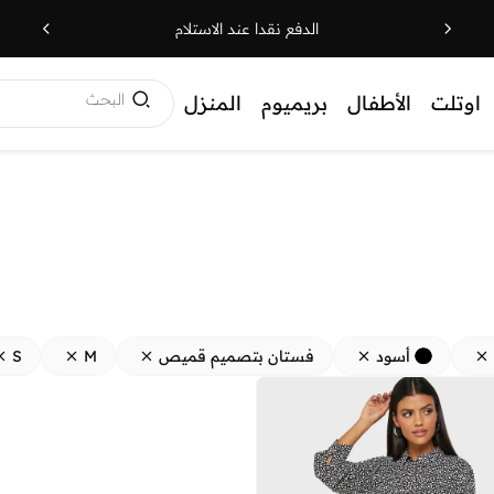
الدفع نقدا عند الاستلام
البحث
اوتلت
الأطفال
بريميوم
المنزل
أسود
فستان بتصميم قميص
M
S