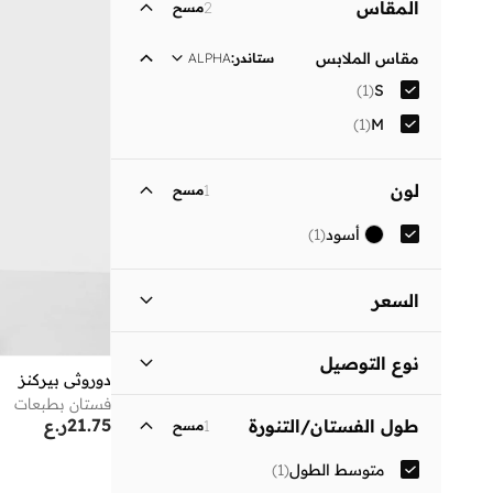
المقاس
2
مسح
مقاس الملابس
ستاندر
:
ALPHA
)
1
(
S
)
1
(
M
لون
1
مسح
أسود
(
1
)
السعر
السعر الأقل
السعر الأعلى
نوع التوصيل
ر.ع
ر.ع
دوروثي بيركنز
فستان بطبعات
توصيل قياسي
(
1
)
انطلق
21.75
ر.ع
طول الفستان/التنورة
1
مسح
متوسط الطول
(
1
)