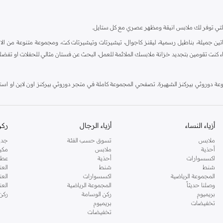
ية، والتي توفر لك ملابس انيقة ومظهر عصري مع كل ستايل.
ين جميلة، بناطيل رسمية، ليقنز كاجوال، تيشيرتات وتيشيرتات كت، ومجموعة متنوعة من الاحذي
اء كنت تقومين بتجديد خزانة ملابسك الملائمة للعمل، البحث عن فستان مثالي للحفلات او تفضل
دوروثي بيركنز الشهيرة. تصفحي المجموعة كاملة في متجر دوروثي بيركنز اون لاين او استخد
أزياء النساء
أزياء الرجال
ركن
ملابس
تسوق حسب الفئة
جدي
أحذية
ملابس
مكي
اكسسوارات
أحذية
عطو
شنط
شنط
العن
المجموعة الرياضية
اكسسوارات
العن
وصلنا حديثاً
المجموعة الرياضية
الع
بريميوم
ركن الوسامة
ركن
تخفيضات
بريميوم
تخفيضات