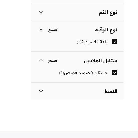
نوع الكم
ثلاثة أرباع
(
1
)
نوع الرقبة
1
مسح
ياقة كلاسيكية
(
1
)
ستايل الملابس
1
مسح
فستان بتصميم قميص
(
1
)
النمط
مزين بطبعة
(
1
)