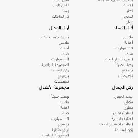
دوروثي بيركنز الشهيرة. تصفحي المجموعة كاملة في متجر دوروثي بيركنز اون لاين او
الكويت
كالفن كلاين
استخدمي القائمة لتحديد تجربة تسوق دوروثي بيركنز اون لاين. خدمة التوصيل السريعة
قطر
بوما
والدعم الاستثنائي يضمن لك تجربة تسوق ممتعة دائما مع نمشي.
البحرين
كل الماركات
عمان
أزياء النساء
أزياء الرجال
ملابس
تسوق حسب الفئة
أحذية
ملابس
اكسسوارات
أحذية
شنط
شنط
المجموعة الرياضية
اكسسوارات
وصلنا حديثاً
المجموعة الرياضية
بريميوم
ركن الوسامة
تخفيضات
بريميوم
تخفيضات
ركن الجمال
مجموعة الأطفال
جديد الجمال
وصلنا حديثاً
مكياج
ملابس
عطور
احذية
العناية بالشعر
شنط
العناية بالبشرة
اكسسوارات
العناية بالجسم والصحة
بريميوم
ركن الوسامة
لوازم منزلية
المجموعة الرياضية