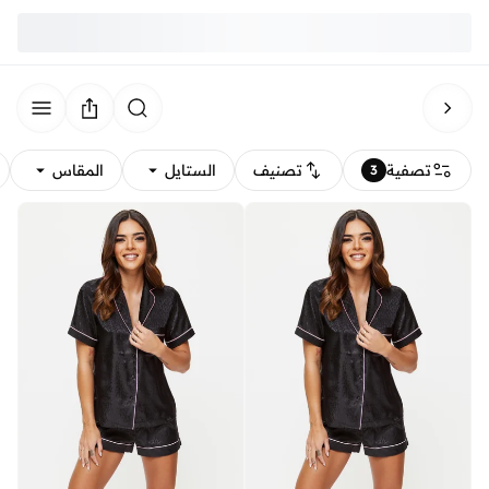
تصفية
تصنيف
الستايل
المقاس
3