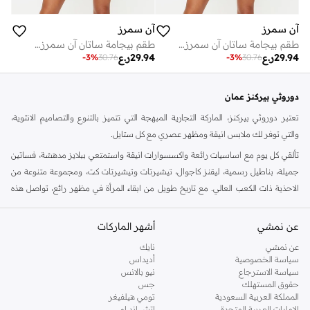
آن سمرز
آن سمرز
طقم بيجامة ساتان آن سمرز سيجنتشر
طقم بيجامة ساتان آن سمرز سيجنتشر
29.94
ر.ع
29.94
ر.ع
-
3
%
30.76
-
3
%
30.76
دوروثي بيركنز عمان
تعتبر دوروثي بيركنز، الماركة التجارية المبهجة التي تتميز بالتنوع والتصاميم الانثوية،
والتي توفر لك ملابس انيقة ومظهر عصري مع كل ستايل.
تألقي كل يوم مع اساسيات رائعة واكسسوارات انيقة واستمتعي ببلايز مدهشة، فساتين
جميلة، بناطيل رسمية، ليقنز كاجوال، تيشيرتات وتيشيرتات كت، ومجموعة متنوعة من
الاحذية ذات الكعب العالي. مع تاريخ طويل من ابقاء المرأة في مظهر رائع، تواصل هذه
الماركة في المملكة المتحدة الحفاظ على سمعتها للستايل والاناقة، سنة بعد سنة. سواء
كنت تقومين بتجديد خزانة ملابسك الملائمة للعمل، البحث عن فستان مثالي للحفلات او
عن نمشي
أشهر الماركات
تفضلين ملابس مريحة في عطلة نهاية الاسبوع، فمن المؤكد انك ستجدين ما تحتاجين
عن نمشي
نايك
اليه.
سياسة الخصوصية
أديداس
سياسة الاسترجاع
نيو بالانس
تسوقي دوروثي بيركنز اون لاين مسقط
حقوق المستهلك
جس
تسوقي دوروثي بيركنز اون لاين من نمشي واستمتعي باكثر من الف ستايل من مجموعة
المملكة العربية السعودية
تومي هيلفيغر
الإمارات العربية المتحدة
اتش اند ام