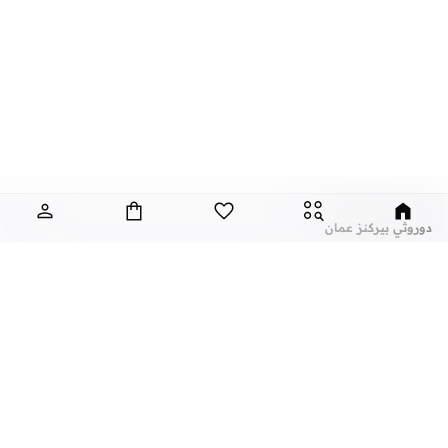
دوروثي بيركنز عمان
تعتبر دوروثي بيركنز، الماركة التجارية المبهجة التي تتميز بالتنوع والتصاميم الانثوية،
والتي توفر لك ملابس انيقة ومظهر عصري مع كل ستايل.
تألقي كل يوم مع اساسيات رائعة واكسسوارات انيقة واستمتعي ببلايز مدهشة، فساتين
جميلة، بناطيل رسمية، ليقنز كاجوال، تيشيرتات وتيشيرتات كت، ومجموعة متنوعة من
الاحذية ذات الكعب العالي. مع تاريخ طويل من ابقاء المرأة في مظهر رائع، تواصل هذه
الماركة في المملكة المتحدة الحفاظ على سمعتها للستايل والاناقة، سنة بعد سنة. سواء
كنت تقومين بتجديد خزانة ملابسك الملائمة للعمل، البحث عن فستان مثالي للحفلات او
عن نمشي
أشهر الماركات
تفضلين ملابس مريحة في عطلة نهاية الاسبوع، فمن المؤكد انك ستجدين ما تحتاجين
عن نمشي
نايك