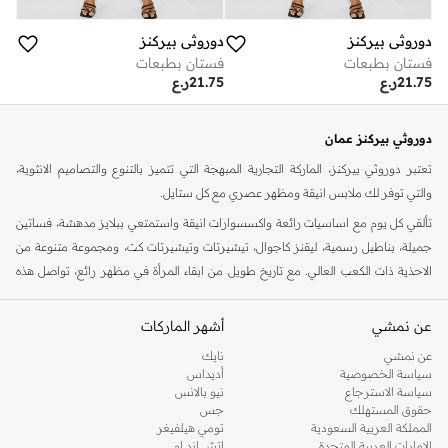
دوروثي بيركنز
دوروثي بيركنز
فستان بطبعات
فستان بطبعات
21.75
ر.ع
21.75
ر.ع
دوروثي بيركنز عمان
تعتبر دوروثي بيركنز، الماركة التجارية المبهجة التي تتميز بالتنوع والتصاميم الانثوية،
والتي توفر لك ملابس انيقة ومظهر عصري مع كل ستايل.
تألقي كل يوم مع اساسيات رائعة واكسسوارات انيقة واستمتعي ببلايز مدهشة، فساتين
جميلة، بناطيل رسمية، ليقنز كاجوال، تيشيرتات وتيشيرتات كت، ومجموعة متنوعة من
الاحذية ذات الكعب العالي. مع تاريخ طويل من ابقاء المرأة في مظهر رائع، تواصل هذه
الماركة في المملكة المتحدة الحفاظ على سمعتها للستايل والاناقة، سنة بعد سنة. سواء
كنت تقومين بتجديد خزانة ملابسك الملائمة للعمل، البحث عن فستان مثالي للحفلات او
عن نمشي
أشهر الماركات
تفضلين ملابس مريحة في عطلة نهاية الاسبوع، فمن المؤكد انك ستجدين ما تحتاجين
عن نمشي
نايك
اليه.
سياسة الخصوصية
أديداس
سياسة الاسترجاع
نيو بالانس
تسوقي دوروثي بيركنز اون لاين مسقط
حقوق المستهلك
جس
تسوقي دوروثي بيركنز اون لاين من نمشي واستمتعي باكثر من الف ستايل من مجموعة
المملكة العربية السعودية
تومي هيلفيغر
الإمارات العربية المتحدة
اتش اند ام