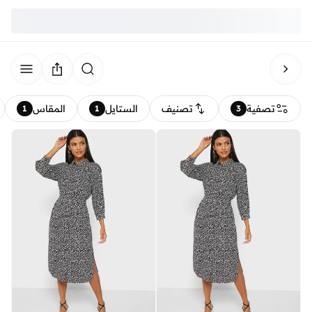
تصفية
تصنيف
الستايل
المقاس
1
1
3