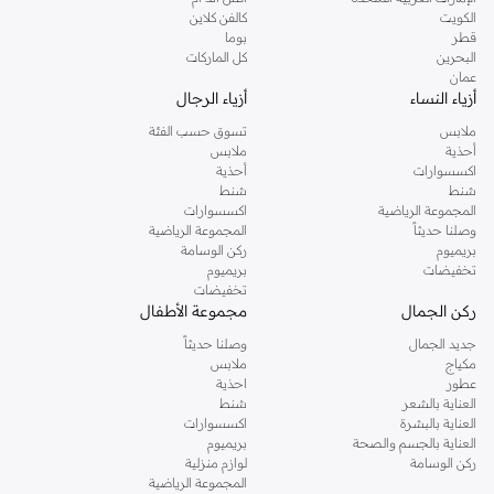
دوروثي بيركنز الشهيرة. تصفحي المجموعة كاملة في متجر دوروثي بيركنز اون لاين او
الكويت
كالفن كلاين
استخدمي القائمة لتحديد تجربة تسوق دوروثي بيركنز اون لاين. خدمة التوصيل السريعة
قطر
بوما
والدعم الاستثنائي يضمن لك تجربة تسوق ممتعة دائما مع نمشي.
البحرين
كل الماركات
عمان
أزياء النساء
أزياء الرجال
ملابس
تسوق حسب الفئة
أحذية
ملابس
اكسسوارات
أحذية
شنط
شنط
المجموعة الرياضية
اكسسوارات
وصلنا حديثاً
المجموعة الرياضية
بريميوم
ركن الوسامة
تخفيضات
بريميوم
تخفيضات
ركن الجمال
مجموعة الأطفال
جديد الجمال
وصلنا حديثاً
مكياج
ملابس
عطور
احذية
العناية بالشعر
شنط
العناية بالبشرة
اكسسوارات
العناية بالجسم والصحة
بريميوم
ركن الوسامة
لوازم منزلية
المجموعة الرياضية