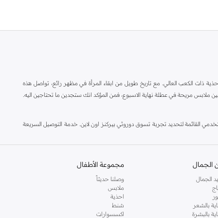
ة ذات الكعب العالي. مع تاريخ طويل من ابقاء المرأة في مظهر رائع، تواصل هذه
ين ملابس مريحة في عطلة نهاية الاسبوع، فمن المؤكد انك ستجدين ما تحتاجين اليه.
مي القائمة لتحديد تجربة تسوق دوروثي بيركنز اون لاين. خدمة التوصيل السريعة
 الجمال
مجموعة الأطفال
د الجمال
وصلنا حديثاً
اج
ملابس
ر
احذية
اية بالشعر
شنط
اية بالبشرة
اكسسوارات