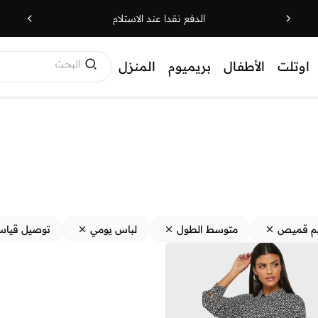
الدفع نقدا عند الاستلام
البحث
اوتلت
الأطفال
بريميوم
المنزل
م قميص
متوسط الطول
لباس يومي
توصيل قياس