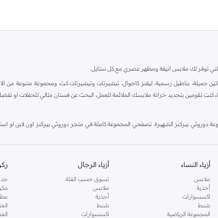
ية، والتي توفر لك ملابس انيقة ومظهر عصري مع كل ستايل.
ين جميلة، بناطيل رسمية، ليقنز كاجوال، تيشيرتات وتيشيرتات كت، ومجموعة متنوعة من الاحذي
اء كنت تقومين بتجديد خزانة ملابسك الملائمة للعمل، البحث عن فستان مثالي للحفلات او تفضل
دوروثي بيركنز الشهيرة. تصفحي المجموعة كاملة في متجر دوروثي بيركنز اون لاين او استخد
أزياء النساء
أزياء الرجال
ركن
ملابس
تسوق حسب الفئة
جدي
أحذية
ملابس
مكي
اكسسوارات
أحذية
عطو
شنط
شنط
العن
المجموعة الرياضية
اكسسوارات
العن