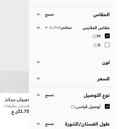
المقاس
1
مسح
مقاس الملابس
ستاندر
:
ALPHA
)
1
(
M
)
1
(
S
لون
أسود
(
1
)
السعر
السعر الأقل
السعر الأعلى
نوع التوصيل
1
مسح
ر.ع
ر.ع
دوروثي بيركنز
فستان بطبعات
توصيل قياسي
(
1
)
انطلق
21.75
ر.ع
طول الفستان/التنورة
1
مسح