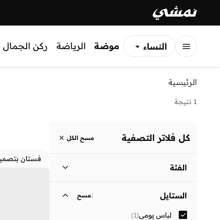
موضة
الرياضة
ركن الجمال
النساء
الرجال
الرئيسية
الأطفال
1 نتيجة
كل فلاتر التصفية
مسح الكل
فستان بتصمي
الفئة
نساء
)
1
(
الستايل
1
مسح
لباس يومي
(
1
)