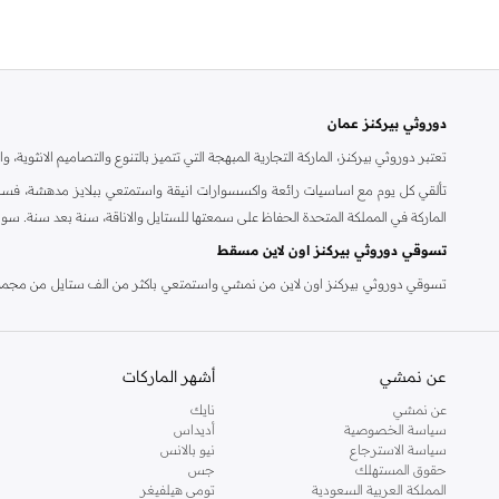
دوروثي بيركنز عمان
تعتبر دوروثي بيركنز، الماركة التجارية المبهجة التي تتميز بالتنوع والتصاميم الانثو
تألقي كل يوم مع اساسيات رائعة واكسسوارات انيقة واستمتعي ببلايز مدهشة، فسات
الماركة في المملكة المتحدة الحفاظ على سمعتها للستايل والاناقة، سنة بعد سنة. سو
تسوقي دوروثي بيركنز اون لاين مسقط
تسوقي دوروثي بيركنز اون لاين من نمشي واستمتعي باكثر من الف ستايل من مجموعة 
والدعم الاستثنائي يضمن لك تجربة تسوق ممتعة دائما مع نمشي.
عن نمشي
أشهر الماركات
عن نمشي
نايك
سياسة الخصوصية
أديداس
سياسة الاسترجاع
نيو بالانس
حقوق المستهلك
جس
المملكة العربية السعودية
تومي هيلفيغر