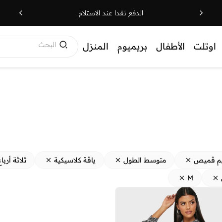
الدفع نقدا عند الاستلام
البحث
اوتلت
الأطفال
بريميوم
المنزل
م قميص
متوسط الطول
ياقة كلاسيكية
ثلاثة أرباع
M