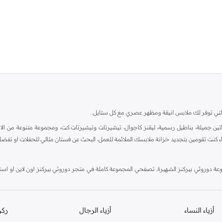
ية، والتي توفر لك ملابس انيقة ومظهر عصري مع كل ستايل.
ين جميلة، بناطيل رسمية، ليقنز كاجوال، تيشيرتات وتيشيرتات كت، ومجموعة متنوعة من الاحذي
اء كنت تقومين بتجديد خزانة ملابسك الملائمة للعمل، البحث عن فستان مثالي للحفلات او تفضل
دوروثي بيركنز الشهيرة. تصفحي المجموعة كاملة في متجر دوروثي بيركنز اون لاين او استخد
أزياء النساء
أزياء الرجال
ركن