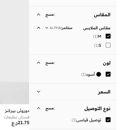
المقاس
1
مسح
مقاس الملابس
ستاندر
:
ALPHA
)
1
(
M
)
1
(
S
لون
1
مسح
أسود
(
1
)
السعر
السعر الأقل
السعر الأعلى
نوع التوصيل
1
مسح
ر.ع
ر.ع
دوروثي بيركنز
فستان بطبعات
توصيل قياسي
(
1
)
انطلق
21.75
ر.ع