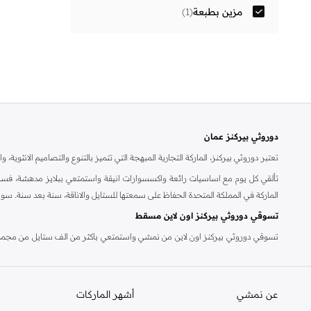
مزين بطبعة
(
1
)
دوروثي بيركنز عمان
تعتبر دوروثي بيركنز، الماركة التجارية المبهجة التي تتميز بالتنوع والتصاميم الانثو
تألقي كل يوم مع اساسيات رائعة واكسسوارات انيقة واستمتعي ببلايز مدهشة، فسات
الماركة في المملكة المتحدة الحفاظ على سمعتها للستايل والاناقة، سنة بعد سنة. سو
تسوقي دوروثي بيركنز اون لاين مسقط
تسوقي دوروثي بيركنز اون لاين من نمشي واستمتعي باكثر من الف ستايل من مجموعة 
والدعم الاستثنائي يضمن لك تجربة تسوق ممتعة دائما مع نمشي.
عن نمشي
أشهر الماركات