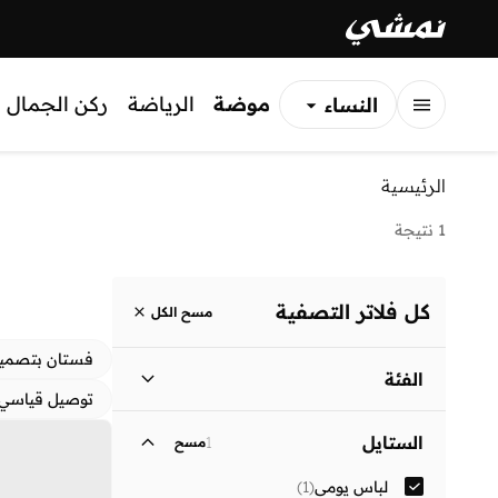
موضة
الرياضة
ركن الجمال
النساء
الرجال
الرئيسية
الأطفال
1 نتيجة
كل فلاتر التصفية
مسح الكل
فستان بتصمي
الفئة
توصيل قياسي
نساء
)
1
(
الستايل
1
مسح
لباس يومي
(
1
)