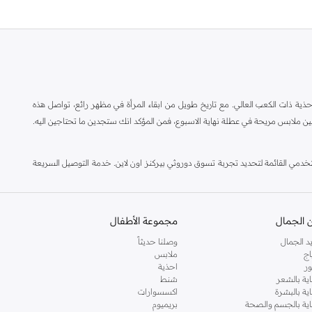
ة ذات الكعب العالي. مع تاريخ طويل من ابقاء المرأة في مظهر رائع، تواصل هذه
ين ملابس مريحة في عطلة نهاية الاسبوع، فمن المؤكد انك ستجدين ما تحتاجين اليه.
مي القائمة لتحديد تجربة تسوق دوروثي بيركنز اون لاين. خدمة التوصيل السريعة
 الجمال
مجموعة الأطفال
د الجمال
وصلنا حديثاً
اج
ملابس
ر
احذية
اية بالشعر
شنط
اية بالبشرة
اكسسوارات
ناية بالجسم والصحة
بريميوم