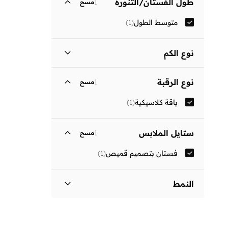
طول الفستان/التنورة
1
مسح
متوسط الطول
(
1
)
نوع الكم
ثلاثة أرباع
(
1
)
نوع الرقبة
1
مسح
ياقة كلاسيكية
(
1
)
ستايل الملابس
1
مسح
فستان بتصميم قميص
(
1
)
النمط
مزين بطبعة
(
1
)