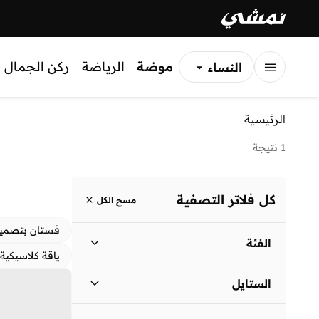
موضة
الرياضة
ركن الجمال
النساء
الرجال
الرئيسية
الأطفال
1 نتيجة
كل فلاتر التصفية
مسح الكل
فستان بتصمي
الفئة
ياقة كلاسيكية
نساء
)
1
(
الستايل
لباس يومي
(
1
)