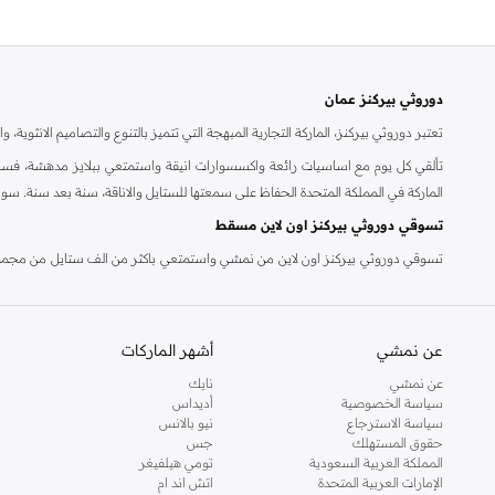
دوروثي بيركنز عمان
تعتبر دوروثي بيركنز، الماركة التجارية المبهجة التي تتميز بالتنوع والتصاميم الانثو
تألقي كل يوم مع اساسيات رائعة واكسسوارات انيقة واستمتعي ببلايز مدهشة، فسات
الماركة في المملكة المتحدة الحفاظ على سمعتها للستايل والاناقة، سنة بعد سنة. سو
تسوقي دوروثي بيركنز اون لاين مسقط
تسوقي دوروثي بيركنز اون لاين من نمشي واستمتعي باكثر من الف ستايل من مجموعة 
والدعم الاستثنائي يضمن لك تجربة تسوق ممتعة دائما مع نمشي.
عن نمشي
أشهر الماركات
عن نمشي
نايك
سياسة الخصوصية
أديداس
سياسة الاسترجاع
نيو بالانس
حقوق المستهلك
جس
المملكة العربية السعودية
تومي هيلفيغر
الإمارات العربية المتحدة
اتش اند ام