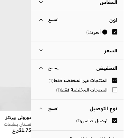
المقاس
مقاس الملابس
ستاندر
:
ALPHA
لون
1
مسح
)
1
(
S
أسود
(
1
)
)
1
(
M
السعر
السعر الأقل
السعر الأعلى
التخفيض
1
مسح
ر.ع
ر.ع
المنتجات غير المخفضة فقط
(
1
)
انطلق
المنتجات المخفضة فقط
(
1
)
نوع التوصيل
1
مسح
دوروثي بيركنز
توصيل قياسي
(
1
)
فستان بطبعات
21.75
ر.ع