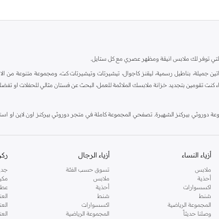
ية، والتي توفر لك ملابس انيقة ومظهر عصري مع كل ستايل.
ين جميلة، بناطيل رسمية، ليقنز كاجوال، تيشيرتات وتيشيرتات كت، ومجموعة متنوعة من الاحذي
اء كنت تقومين بتجديد خزانة ملابسك الملائمة للعمل، البحث عن فستان مثالي للحفلات او تفضل
دوروثي بيركنز الشهيرة. تصفحي المجموعة كاملة في متجر دوروثي بيركنز اون لاين او استخد
أزياء النساء
أزياء الرجال
ركن
ملابس
تسوق حسب الفئة
جدي
أحذية
ملابس
مكي
اكسسوارات
أحذية
عطو
شنط
شنط
العن
المجموعة الرياضية
اكسسوارات
العن
وصلنا حديثاً
المجموعة الرياضية
الع