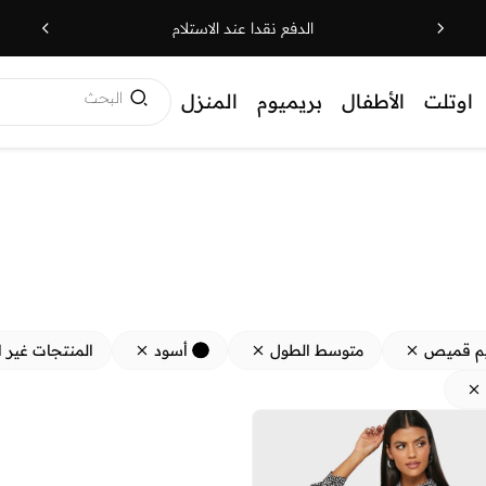
الدفع نقدا عند الاستلام
البحث
اوتلت
الأطفال
بريميوم
المنزل
م قميص
متوسط الطول
أسود
المنتجات غير