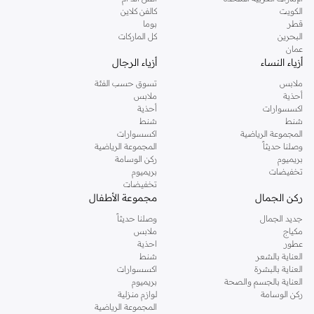
دوروثي بيركنز الشهيرة. تصفحي المجموعة كاملة في متجر دوروثي بيركنز اون لاين او
الكويت
كالفن كلاين
استخدمي القائمة لتحديد تجربة تسوق دوروثي بيركنز اون لاين. خدمة التوصيل السريعة
قطر
بوما
والدعم الاستثنائي يضمن لك تجربة تسوق ممتعة دائما مع نمشي.
البحرين
كل الماركات
عمان
أزياء النساء
أزياء الرجال
ملابس
تسوق حسب الفئة
أحذية
ملابس
اكسسوارات
أحذية
شنط
شنط
المجموعة الرياضية
اكسسوارات
وصلنا حديثاً
المجموعة الرياضية
بريميوم
ركن الوسامة
تخفيضات
بريميوم
تخفيضات
ركن الجمال
مجموعة الأطفال
جديد الجمال
وصلنا حديثاً
مكياج
ملابس
عطور
احذية
العناية بالشعر
شنط
العناية بالبشرة
اكسسوارات
العناية بالجسم والصحة
بريميوم
ركن الوسامة
لوازم منزلية
المجموعة الرياضية