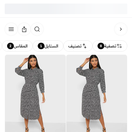
تصفية
تصنيف
الستايل
المقاس
2
1
8