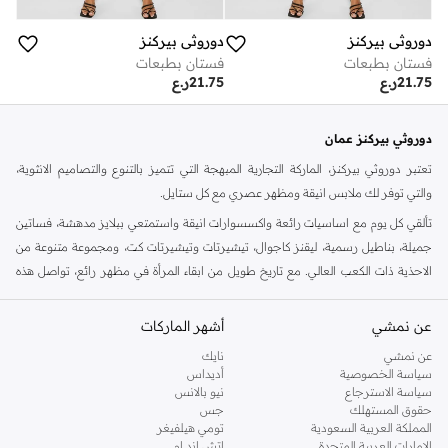
دوروثي بيركنز
دوروثي بيركنز
فستان بطبعات
فستان بطبعات
21.75
ر.ع
21.75
ر.ع
دوروثي بيركنز عمان
تعتبر دوروثي بيركنز، الماركة التجارية المبهجة التي تتميز بالتنوع والتصاميم الانثوية،
والتي توفر لك ملابس انيقة ومظهر عصري مع كل ستايل.
تألقي كل يوم مع اساسيات رائعة واكسسوارات انيقة واستمتعي ببلايز مدهشة، فساتين
جميلة، بناطيل رسمية، ليقنز كاجوال، تيشيرتات وتيشيرتات كت، ومجموعة متنوعة من
الاحذية ذات الكعب العالي. مع تاريخ طويل من ابقاء المرأة في مظهر رائع، تواصل هذه
الماركة في المملكة المتحدة الحفاظ على سمعتها للستايل والاناقة، سنة بعد سنة. سواء
كنت تقومين بتجديد خزانة ملابسك الملائمة للعمل، البحث عن فستان مثالي للحفلات او
عن نمشي
أشهر الماركات
تفضلين ملابس مريحة في عطلة نهاية الاسبوع، فمن المؤكد انك ستجدين ما تحتاجين
عن نمشي
نايك
اليه.
سياسة الخصوصية
أديداس
سياسة الاسترجاع
نيو بالانس
تسوقي دوروثي بيركنز اون لاين مسقط
حقوق المستهلك
جس
تسوقي دوروثي بيركنز اون لاين من نمشي واستمتعي باكثر من الف ستايل من مجموعة
المملكة العربية السعودية
تومي هيلفيغر
الإمارات العربية المتحدة
اتش اند ام