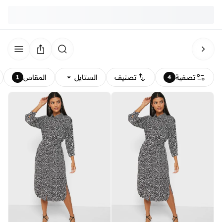
تصفية
تصنيف
الستايل
المقاس
1
4