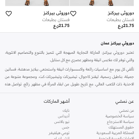
دوروثي بيركنز
دوروثي بيركنز
فستان بطبعات
فستان بطبعات
21.75
ر.ع
21.75
ر.ع
دوروثي بيركنز عمان
تعتبر دوروثي بيركنز، الماركة التجارية المبهجة التي تتميز بالتنوع والتصاميم الانثوية،
والتي توفر لك ملابس انيقة ومظهر عصري مع كل ستايل.
تألقي كل يوم مع اساسيات رائعة واكسسوارات انيقة واستمتعي ببلايز مدهشة، فساتين
جميلة، بناطيل رسمية، ليقنز كاجوال، تيشيرتات وتيشيرتات كت، ومجموعة متنوعة من
الاحذية ذات الكعب العالي. مع تاريخ طويل من ابقاء المرأة في مظهر رائع، تواصل هذه
الماركة في المملكة المتحدة الحفاظ على سمعتها للستايل والاناقة، سنة بعد سنة. سواء
كنت تقومين بتجديد خزانة ملابسك الملائمة للعمل، البحث عن فستان مثالي للحفلات او
عن نمشي
أشهر الماركات
تفضلين ملابس مريحة في عطلة نهاية الاسبوع، فمن المؤكد انك ستجدين ما تحتاجين
عن نمشي
نايك
اليه.
سياسة الخصوصية
أديداس
سياسة الاسترجاع
نيو بالانس
تسوقي دوروثي بيركنز اون لاين مسقط
حقوق المستهلك
جس
تسوقي دوروثي بيركنز اون لاين من نمشي واستمتعي باكثر من الف ستايل من مجموعة
المملكة العربية السعودية
تومي هيلفيغر
الإمارات العربية المتحدة
اتش اند ام