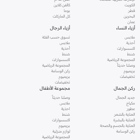
دوروثي بيركنز الشهيرة. تصفحي المجموعة كاملة في متجر دوروثي بيركنز اون لاين او
الكويت
كالفن كلاين
استخدمي القائمة لتحديد تجربة تسوق دوروثي بيركنز اون لاين. خدمة التوصيل السريعة
قطر
بوما
والدعم الاستثنائي يضمن لك تجربة تسوق ممتعة دائما مع نمشي.
البحرين
كل الماركات
عمان
أزياء النساء
أزياء الرجال
ملابس
تسوق حسب الفئة
أحذية
ملابس
اكسسوارات
أحذية
شنط
شنط
المجموعة الرياضية
اكسسوارات
وصلنا حديثاً
المجموعة الرياضية
بريميوم
ركن الوسامة
تخفيضات
بريميوم
تخفيضات
ركن الجمال
مجموعة الأطفال
جديد الجمال
وصلنا حديثاً
مكياج
ملابس
عطور
احذية
العناية بالشعر
شنط
العناية بالبشرة
اكسسوارات
العناية بالجسم والصحة
بريميوم
ركن الوسامة
لوازم منزلية
المجموعة الرياضية