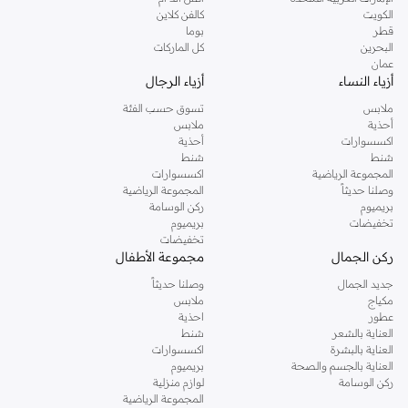
دوروثي بيركنز الشهيرة. تصفحي المجموعة كاملة في متجر دوروثي بيركنز اون لاين او
الكويت
كالفن كلاين
استخدمي القائمة لتحديد تجربة تسوق دوروثي بيركنز اون لاين. خدمة التوصيل السريعة
قطر
بوما
والدعم الاستثنائي يضمن لك تجربة تسوق ممتعة دائما مع نمشي.
البحرين
كل الماركات
عمان
أزياء النساء
أزياء الرجال
ملابس
تسوق حسب الفئة
أحذية
ملابس
اكسسوارات
أحذية
شنط
شنط
المجموعة الرياضية
اكسسوارات
وصلنا حديثاً
المجموعة الرياضية
بريميوم
ركن الوسامة
تخفيضات
بريميوم
تخفيضات
ركن الجمال
مجموعة الأطفال
جديد الجمال
وصلنا حديثاً
مكياج
ملابس
عطور
احذية
العناية بالشعر
شنط
العناية بالبشرة
اكسسوارات
العناية بالجسم والصحة
بريميوم
ركن الوسامة
لوازم منزلية
المجموعة الرياضية