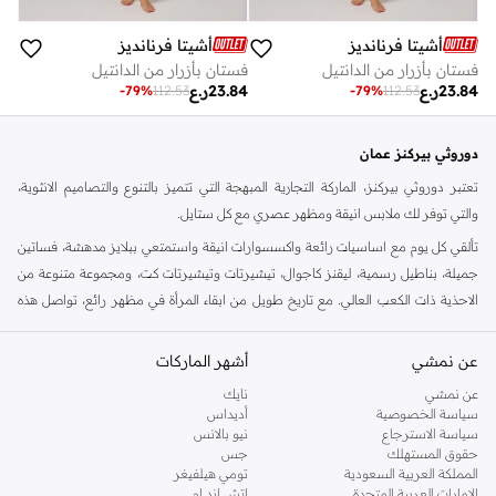
أشيتا فرنانديز
أشيتا فرنانديز
فستان بأزرار من الدانتيل
فستان بأزرار من الدانتيل
23.84
ر.ع
23.84
ر.ع
-
79
%
112.53
-
79
%
112.53
دوروثي بيركنز عمان
تعتبر دوروثي بيركنز، الماركة التجارية المبهجة التي تتميز بالتنوع والتصاميم الانثوية،
والتي توفر لك ملابس انيقة ومظهر عصري مع كل ستايل.
تألقي كل يوم مع اساسيات رائعة واكسسوارات انيقة واستمتعي ببلايز مدهشة، فساتين
جميلة، بناطيل رسمية، ليقنز كاجوال، تيشيرتات وتيشيرتات كت، ومجموعة متنوعة من
الاحذية ذات الكعب العالي. مع تاريخ طويل من ابقاء المرأة في مظهر رائع، تواصل هذه
الماركة في المملكة المتحدة الحفاظ على سمعتها للستايل والاناقة، سنة بعد سنة. سواء
كنت تقومين بتجديد خزانة ملابسك الملائمة للعمل، البحث عن فستان مثالي للحفلات او
عن نمشي
أشهر الماركات
تفضلين ملابس مريحة في عطلة نهاية الاسبوع، فمن المؤكد انك ستجدين ما تحتاجين
عن نمشي
نايك
اليه.
سياسة الخصوصية
أديداس
سياسة الاسترجاع
نيو بالانس
تسوقي دوروثي بيركنز اون لاين مسقط
حقوق المستهلك
جس
تسوقي دوروثي بيركنز اون لاين من نمشي واستمتعي باكثر من الف ستايل من مجموعة
المملكة العربية السعودية
تومي هيلفيغر
الإمارات العربية المتحدة
اتش اند ام