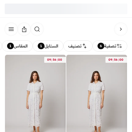
تصفية
تصنيف
الستايل
المقاس
1
1
6
:
:
:
:
09
56
00
09
56
00