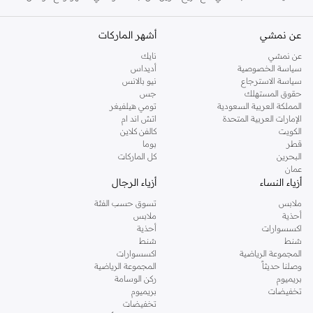
الماركة في المملكة المتحدة الحفاظ على سمعتها للستايل والاناقة، سنة بعد سنة. سواء
كنت تقومين بتجديد خزانة ملابسك الملائمة للعمل، البحث عن فستان مثالي للحفلات او
عن نمشي
أشهر الماركات
تفضلين ملابس مريحة في عطلة نهاية الاسبوع، فمن المؤكد انك ستجدين ما تحتاجين
عن نمشي
نايك
اليه.
سياسة الخصوصية
أديداس
سياسة الاسترجاع
نيو بالانس
تسوقي دوروثي بيركنز اون لاين مسقط
حقوق المستهلك
جس
تسوقي دوروثي بيركنز اون لاين من نمشي واستمتعي باكثر من الف ستايل من مجموعة
المملكة العربية السعودية
تومي هيلفيغر
الإمارات العربية المتحدة
اتش اند ام
دوروثي بيركنز الشهيرة. تصفحي المجموعة كاملة في متجر دوروثي بيركنز اون لاين او
الكويت
كالفن كلاين
استخدمي القائمة لتحديد تجربة تسوق دوروثي بيركنز اون لاين. خدمة التوصيل السريعة
قطر
بوما
والدعم الاستثنائي يضمن لك تجربة تسوق ممتعة دائما مع نمشي.
البحرين
كل الماركات
عمان
أزياء النساء
أزياء الرجال
ملابس
تسوق حسب الفئة
أحذية
ملابس
اكسسوارات
أحذية
شنط
شنط
المجموعة الرياضية
اكسسوارات
وصلنا حديثاً
المجموعة الرياضية
بريميوم
ركن الوسامة
تخفيضات
بريميوم
تخفيضات