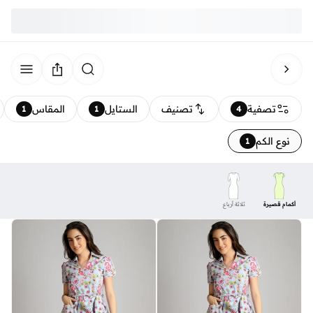
تصفية
تصنيف
الستايل
المقاس
1
1
4
نوع الكم
1
أكمام قصيرة
ثلاثة أرباع