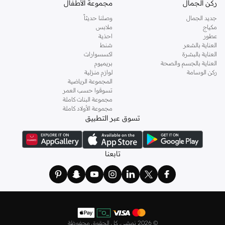
ركن الجمال
مجموعة الأطفال
جديد الجمال
وصلنا حديثاً
مكياج
ملابس
عطور
احذية
العناية بالشعر
شنط
العناية بالبشرة
اكسسوارات
العناية بالجسم والصحة
بريميوم
ركن الوسامة
لوازم منزلية
المجموعة الرياضية
تسوقوا حسب العمر
مجموعة البنات كاملة
مجموعة الأولاد كاملة
تسوق عبر التطبيق
تابعنا
©
2026 نمشي. كل الحقوق محفوظة