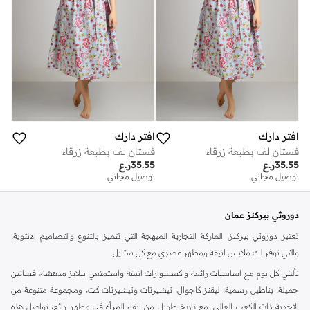
افتر دارك
افتر دارك
فستان لف بطبعة زرقاء
فستان لف بطبعة زرقاء
35.55
ر.ع
35.55
ر.ع
توصيل مجاني
توصيل مجاني
دوروثي بيركنز عمان
تعتبر دوروثي بيركنز، الماركة التجارية المبهجة التي تتميز بالتنوع والتصاميم الانثوية،
والتي توفر لك ملابس انيقة ومظهر عصري مع كل ستايل.
تألقي كل يوم مع اساسيات رائعة واكسسوارات انيقة واستمتعي ببلايز مدهشة، فساتين
جميلة، بناطيل رسمية، ليقنز كاجوال، تيشيرتات وتيشيرتات كت، ومجموعة متنوعة من
الاحذية ذات الكعب العالي. مع تاريخ طويل من ابقاء المرأة في مظهر رائع، تواصل هذه