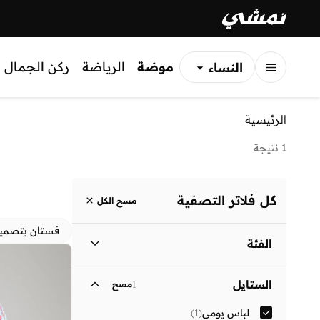
موضة
الرياضة
ركن الجمال
النساء
الرجال
الرئيسية
الأطفال
1 نتيجة
كل فلاتر التصفية
مسح الكل
فستان بتصمي
الفئة
نساء
)
1
(
الستايل
1
مسح
لباس يومي
(
1
)