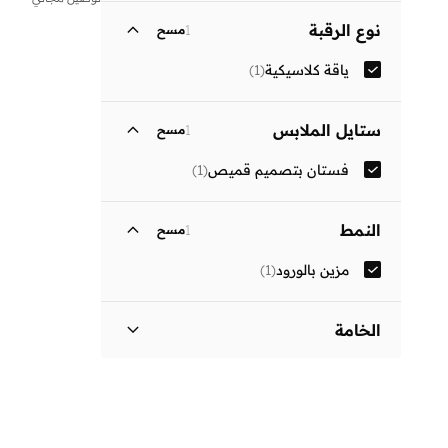
نوع الرقبة
1
مسح
ياقة كلاسيكية
(
1
)
ستايل الملابس
1
مسح
فستان بتصميم قميص
(
1
)
النمط
1
مسح
مزين بالورود
(
1
)
الخامة
قطن.
(
1
)