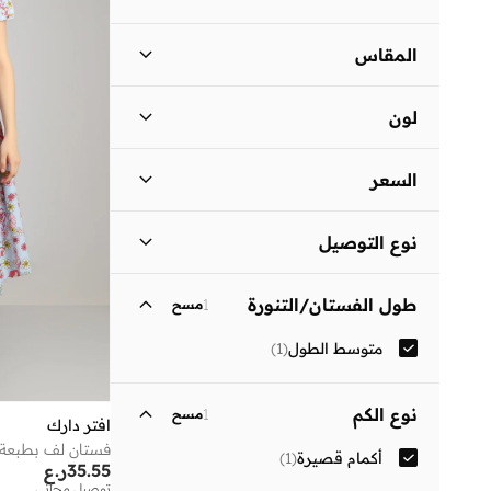
المقاس
مقاس الملابس
ستاندر
:
ALPHA
لون
)
1
(
S
متعدد الألوان
(
1
)
السعر
السعر الأقل
السعر الأعلى
نوع التوصيل
ر.ع
ر.ع
توصيل قياسي
(
1
)
انطلق
طول الفستان/التنورة
1
مسح
متوسط الطول
(
1
)
نوع الكم
1
مسح
افتر دارك
فستان لف بطبعة ز
أكمام قصيرة
(
1
)
35.55
ر.ع
توصيل مجاني