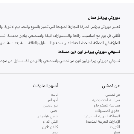
دوروثي بيركنز عمان
تعتبر دوروثي بيركنز، الماركة التجارية المبهجة التي تتميز بالتنوع والتصاميم الانثو
تألقي كل يوم مع اساسيات رائعة واكسسوارات انيقة واستمتعي ببلايز مدهشة، فسات
الماركة في المملكة المتحدة الحفاظ على سمعتها للستايل والاناقة، سنة بعد سنة. سو
تسوقي دوروثي بيركنز اون لاين مسقط
تسوقي دوروثي بيركنز اون لاين من نمشي واستمتعي باكثر من الف ستايل من مجموعة 
والدعم الاستثنائي يضمن لك تجربة تسوق ممتعة دائما مع نمشي.
عن نمشي
أشهر الماركات
عن نمشي
نايك
سياسة الخصوصية
أديداس
سياسة الاسترجاع
نيو بالانس
حقوق المستهلك
جس
المملكة العربية السعودية
تومي هيلفيغر
الإمارات العربية المتحدة
اتش اند ام
الكويت
كالفن كلاين
قطر
بوما