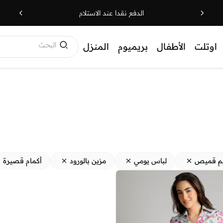
الدفع نقدا عند الاستلام
البحث
اوتلت
الأطفال
بريميوم
المنزل
م قميص
لباس يومي
مزين بالورود
أكمام قصيرة