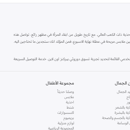
ة ذات الكعب العالي. مع تاريخ طويل من ابقاء المرأة في مظهر رائع، تواصل هذه
ين ملابس مريحة في عطلة نهاية الاسبوع، فمن المؤكد انك ستجدين ما تحتاجين اليه.
مي القائمة لتحديد تجربة تسوق دوروثي بيركنز اون لاين. خدمة التوصيل السريعة
 الجمال
مجموعة الأطفال
د الجمال
وصلنا حديثاً
اج
ملابس
ر
احذية
اية بالشعر
شنط
اية بالبشرة
اكسسوارات
ناية بالجسم والصحة
بريميوم
 الوسامة
لوازم منزلية
المجموعة الرياضية