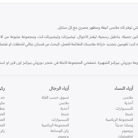
ية، والتي توفر لك ملابس انيقة ومظهر عصري مع كل ستايل.
ين جميلة، بناطيل رسمية، ليقنز كاجوال، تيشيرتات وتيشيرتات كت، ومجموعة متنوعة من الاحذي
اء كنت تقومين بتجديد خزانة ملابسك الملائمة للعمل، البحث عن فستان مثالي للحفلات او تفضل
دوروثي بيركنز الشهيرة. تصفحي المجموعة كاملة في متجر دوروثي بيركنز اون لاين او استخد
أزياء النساء
أزياء الرجال
ركن
ملابس
تسوق حسب الفئة
جدي
أحذية
ملابس
مكي
اكسسوارات
أحذية
عطو
شنط
شنط
العن
المجموعة الرياضية
اكسسوارات
العن
وصلنا حديثاً
المجموعة الرياضية
الع
بريميوم
ركن الوسامة
ركن
تخفيضات
بريميوم