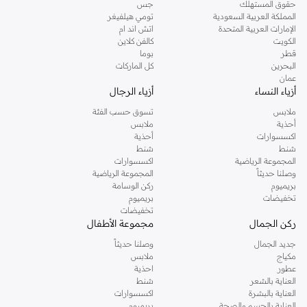
حقوق المستهلك
جس
تسوقي دوروثي بيركنز اون لاين من نمشي واستمتعي باكثر من الف ستايل من مجموعة
المملكة العربية السعودية
تومي هيلفيغر
الإمارات العربية المتحدة
اتش اند ام
دوروثي بيركنز الشهيرة. تصفحي المجموعة كاملة في متجر دوروثي بيركنز اون لاين او
الكويت
كالفن كلاين
استخدمي القائمة لتحديد تجربة تسوق دوروثي بيركنز اون لاين. خدمة التوصيل السريعة
قطر
بوما
والدعم الاستثنائي يضمن لك تجربة تسوق ممتعة دائما مع نمشي.
البحرين
كل الماركات
عمان
أزياء النساء
أزياء الرجال
ملابس
تسوق حسب الفئة
أحذية
ملابس
اكسسوارات
أحذية
شنط
شنط
المجموعة الرياضية
اكسسوارات
وصلنا حديثاً
المجموعة الرياضية
بريميوم
ركن الوسامة
تخفيضات
بريميوم
تخفيضات
ركن الجمال
مجموعة الأطفال
جديد الجمال
وصلنا حديثاً
مكياج
ملابس
عطور
احذية
العناية بالشعر
شنط
العناية بالبشرة
اكسسوارات
العناية بالجسم والصحة
بريميوم