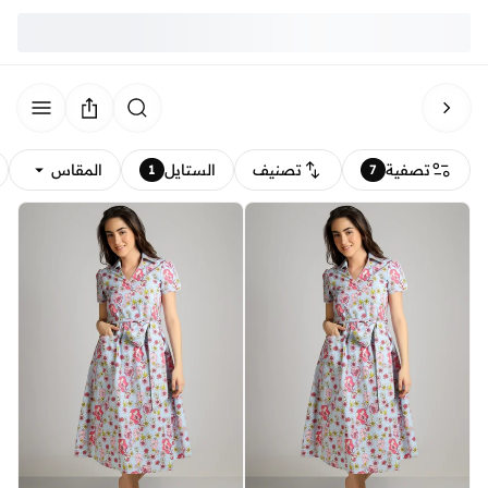
تصفية
تصنيف
الستايل
المقاس
1
7