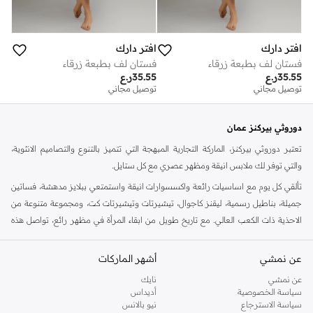
افتر دارك
افتر دارك
فستان لف بطبعة زرقاء
فستان لف بطبعة زرقاء
35.55
ر.ع
35.55
ر.ع
توصيل مجاني
توصيل مجاني
دوروثي بيركنز عمان
تعتبر دوروثي بيركنز، الماركة التجارية المبهجة التي تتميز بالتنوع والتصاميم الانثوية،
والتي توفر لك ملابس انيقة ومظهر عصري مع كل ستايل.
تألقي كل يوم مع اساسيات رائعة واكسسوارات انيقة واستمتعي ببلايز مدهشة، فساتين
جميلة، بناطيل رسمية، ليقنز كاجوال، تيشيرتات وتيشيرتات كت، ومجموعة متنوعة من
الاحذية ذات الكعب العالي. مع تاريخ طويل من ابقاء المرأة في مظهر رائع، تواصل هذه
الماركة في المملكة المتحدة الحفاظ على سمعتها للستايل والاناقة، سنة بعد سنة. سواء
كنت تقومين بتجديد خزانة ملابسك الملائمة للعمل، البحث عن فستان مثالي للحفلات او
عن نمشي
أشهر الماركات
تفضلين ملابس مريحة في عطلة نهاية الاسبوع، فمن المؤكد انك ستجدين ما تحتاجين
عن نمشي
نايك
اليه.
سياسة الخصوصية
أديداس
سياسة الاسترجاع
نيو بالانس
تسوقي دوروثي بيركنز اون لاين مسقط