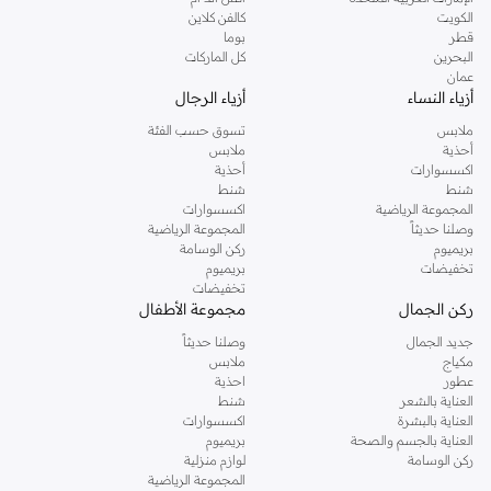
دوروثي بيركنز الشهيرة. تصفحي المجموعة كاملة في متجر دوروثي بيركنز اون لاين او
الكويت
كالفن كلاين
استخدمي القائمة لتحديد تجربة تسوق دوروثي بيركنز اون لاين. خدمة التوصيل السريعة
قطر
بوما
والدعم الاستثنائي يضمن لك تجربة تسوق ممتعة دائما مع نمشي.
البحرين
كل الماركات
عمان
أزياء النساء
أزياء الرجال
ملابس
تسوق حسب الفئة
أحذية
ملابس
اكسسوارات
أحذية
شنط
شنط
المجموعة الرياضية
اكسسوارات
وصلنا حديثاً
المجموعة الرياضية
بريميوم
ركن الوسامة
تخفيضات
بريميوم
تخفيضات
ركن الجمال
مجموعة الأطفال
جديد الجمال
وصلنا حديثاً
مكياج
ملابس
عطور
احذية
العناية بالشعر
شنط
العناية بالبشرة
اكسسوارات
العناية بالجسم والصحة
بريميوم
ركن الوسامة
لوازم منزلية
المجموعة الرياضية