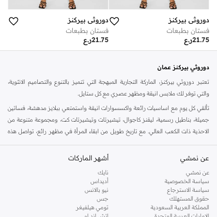
دوروثي بيركنز
دوروثي بيركنز
فستان بطبعات
فستان بطبعات
21.75
ر.ع
21.75
ر.ع
دوروثي بيركنز عمان
تعتبر دوروثي بيركنز، الماركة التجارية المبهجة التي تتميز بالتنوع والتصاميم الانثوية،
والتي توفر لك ملابس انيقة ومظهر عصري مع كل ستايل.
تألقي كل يوم مع اساسيات رائعة واكسسوارات انيقة واستمتعي ببلايز مدهشة، فساتين
جميلة، بناطيل رسمية، ليقنز كاجوال، تيشيرتات وتيشيرتات كت، ومجموعة متنوعة من
الاحذية ذات الكعب العالي. مع تاريخ طويل من ابقاء المرأة في مظهر رائع، تواصل هذه
الماركة في المملكة المتحدة الحفاظ على سمعتها للستايل والاناقة، سنة بعد سنة. سواء
كنت تقومين بتجديد خزانة ملابسك الملائمة للعمل، البحث عن فستان مثالي للحفلات او
عن نمشي
أشهر الماركات
تفضلين ملابس مريحة في عطلة نهاية الاسبوع، فمن المؤكد انك ستجدين ما تحتاجين
عن نمشي
نايك
اليه.
سياسة الخصوصية
أديداس
سياسة الاسترجاع
نيو بالانس
تسوقي دوروثي بيركنز اون لاين مسقط
حقوق المستهلك
جس
تسوقي دوروثي بيركنز اون لاين من نمشي واستمتعي باكثر من الف ستايل من مجموعة
المملكة العربية السعودية
تومي هيلفيغر
الإمارات العربية المتحدة
اتش اند ام