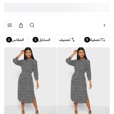
تصفية
تصنيف
الستايل
المقاس
1
1
5