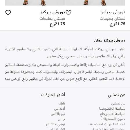
دوروثي بيركنز
دوروثي بيركنز
فستان بطبعات
فستان بطبعات
21.75
ر.ع
21.75
ر.ع
دوروثي بيركنز عمان
تعتبر دوروثي بيركنز، الماركة التجارية المبهجة التي تتميز بالتنوع والتصاميم الانثوية،
والتي توفر لك ملابس انيقة ومظهر عصري مع كل ستايل.
تألقي كل يوم مع اساسيات رائعة واكسسوارات انيقة واستمتعي ببلايز مدهشة، فساتين
جميلة، بناطيل رسمية، ليقنز كاجوال، تيشيرتات وتيشيرتات كت، ومجموعة متنوعة من
الاحذية ذات الكعب العالي. مع تاريخ طويل من ابقاء المرأة في مظهر رائع، تواصل هذه
الماركة في المملكة المتحدة الحفاظ على سمعتها للستايل والاناقة، سنة بعد سنة. سواء
كنت تقومين بتجديد خزانة ملابسك الملائمة للعمل، البحث عن فستان مثالي للحفلات او
عن نمشي
أشهر الماركات
تفضلين ملابس مريحة في عطلة نهاية الاسبوع، فمن المؤكد انك ستجدين ما تحتاجين
عن نمشي
نايك
اليه.
سياسة الخصوصية
أديداس
سياسة الاسترجاع
نيو بالانس
تسوقي دوروثي بيركنز اون لاين مسقط
حقوق المستهلك
جس
تسوقي دوروثي بيركنز اون لاين من نمشي واستمتعي باكثر من الف ستايل من مجموعة
المملكة العربية السعودية
تومي هيلفيغر
الإمارات العربية المتحدة
اتش اند ام