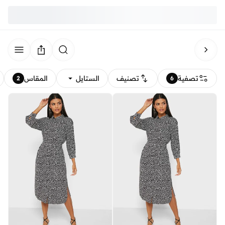
تصفية
تصنيف
الستايل
المقاس
2
6