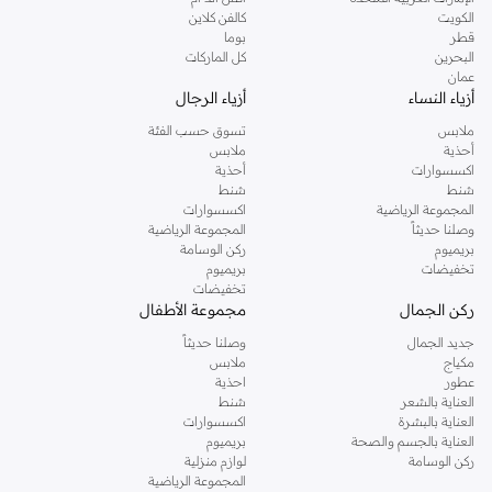
دوروثي بيركنز الشهيرة. تصفحي المجموعة كاملة في متجر دوروثي بيركنز اون لاين او
الكويت
كالفن كلاين
استخدمي القائمة لتحديد تجربة تسوق دوروثي بيركنز اون لاين. خدمة التوصيل السريعة
قطر
بوما
والدعم الاستثنائي يضمن لك تجربة تسوق ممتعة دائما مع نمشي.
البحرين
كل الماركات
عمان
أزياء النساء
أزياء الرجال
ملابس
تسوق حسب الفئة
أحذية
ملابس
اكسسوارات
أحذية
شنط
شنط
المجموعة الرياضية
اكسسوارات
وصلنا حديثاً
المجموعة الرياضية
بريميوم
ركن الوسامة
تخفيضات
بريميوم
تخفيضات
ركن الجمال
مجموعة الأطفال
جديد الجمال
وصلنا حديثاً
مكياج
ملابس
عطور
احذية
العناية بالشعر
شنط
العناية بالبشرة
اكسسوارات
العناية بالجسم والصحة
بريميوم
ركن الوسامة
لوازم منزلية
المجموعة الرياضية