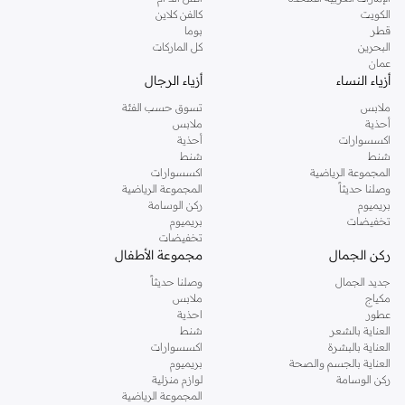
دوروثي بيركنز الشهيرة. تصفحي المجموعة كاملة في متجر دوروثي بيركنز اون لاين او
الكويت
كالفن كلاين
استخدمي القائمة لتحديد تجربة تسوق دوروثي بيركنز اون لاين. خدمة التوصيل السريعة
قطر
بوما
والدعم الاستثنائي يضمن لك تجربة تسوق ممتعة دائما مع نمشي.
البحرين
كل الماركات
عمان
أزياء النساء
أزياء الرجال
ملابس
تسوق حسب الفئة
أحذية
ملابس
اكسسوارات
أحذية
شنط
شنط
المجموعة الرياضية
اكسسوارات
وصلنا حديثاً
المجموعة الرياضية
بريميوم
ركن الوسامة
تخفيضات
بريميوم
تخفيضات
ركن الجمال
مجموعة الأطفال
جديد الجمال
وصلنا حديثاً
مكياج
ملابس
عطور
احذية
العناية بالشعر
شنط
العناية بالبشرة
اكسسوارات
العناية بالجسم والصحة
بريميوم
ركن الوسامة
لوازم منزلية
المجموعة الرياضية