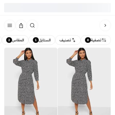
تصفية
تصنيف
الستايل
المقاس
2
1
8