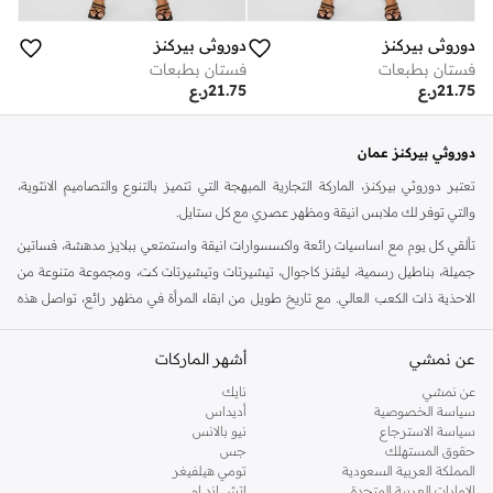
دوروثي بيركنز
دوروثي بيركنز
فستان بطبعات
فستان بطبعات
21.75
ر.ع
21.75
ر.ع
دوروثي بيركنز عمان
تعتبر دوروثي بيركنز، الماركة التجارية المبهجة التي تتميز بالتنوع والتصاميم الانثوية،
والتي توفر لك ملابس انيقة ومظهر عصري مع كل ستايل.
تألقي كل يوم مع اساسيات رائعة واكسسوارات انيقة واستمتعي ببلايز مدهشة، فساتين
جميلة، بناطيل رسمية، ليقنز كاجوال، تيشيرتات وتيشيرتات كت، ومجموعة متنوعة من
الاحذية ذات الكعب العالي. مع تاريخ طويل من ابقاء المرأة في مظهر رائع، تواصل هذه
الماركة في المملكة المتحدة الحفاظ على سمعتها للستايل والاناقة، سنة بعد سنة. سواء
كنت تقومين بتجديد خزانة ملابسك الملائمة للعمل، البحث عن فستان مثالي للحفلات او
عن نمشي
أشهر الماركات
تفضلين ملابس مريحة في عطلة نهاية الاسبوع، فمن المؤكد انك ستجدين ما تحتاجين
عن نمشي
نايك
اليه.
سياسة الخصوصية
أديداس
سياسة الاسترجاع
نيو بالانس
تسوقي دوروثي بيركنز اون لاين مسقط
حقوق المستهلك
جس
تسوقي دوروثي بيركنز اون لاين من نمشي واستمتعي باكثر من الف ستايل من مجموعة
المملكة العربية السعودية
تومي هيلفيغر
الإمارات العربية المتحدة
اتش اند ام