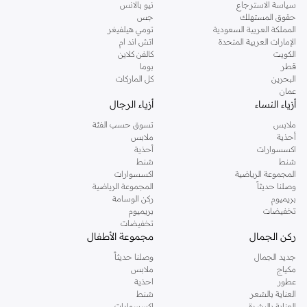
سياسة الاسترجاع
نيو بالانس
تسوقي دوروثي بيركنز اون لاين مسقط
حقوق المستهلك
جس
تسوقي دوروثي بيركنز اون لاين من نمشي واستمتعي باكثر من الف ستايل من مجموعة
المملكة العربية السعودية
تومي هيلفيغر
الإمارات العربية المتحدة
اتش اند ام
دوروثي بيركنز الشهيرة. تصفحي المجموعة كاملة في متجر دوروثي بيركنز اون لاين او
الكويت
كالفن كلاين
استخدمي القائمة لتحديد تجربة تسوق دوروثي بيركنز اون لاين. خدمة التوصيل السريعة
قطر
بوما
والدعم الاستثنائي يضمن لك تجربة تسوق ممتعة دائما مع نمشي.
البحرين
كل الماركات
عمان
أزياء النساء
أزياء الرجال
ملابس
تسوق حسب الفئة
أحذية
ملابس
اكسسوارات
أحذية
شنط
شنط
المجموعة الرياضية
اكسسوارات
وصلنا حديثاً
المجموعة الرياضية
بريميوم
ركن الوسامة
تخفيضات
بريميوم
تخفيضات
ركن الجمال
مجموعة الأطفال
جديد الجمال
وصلنا حديثاً
مكياج
ملابس
عطور
احذية
العناية بالشعر
شنط
العناية بالبشرة
اكسسوارات