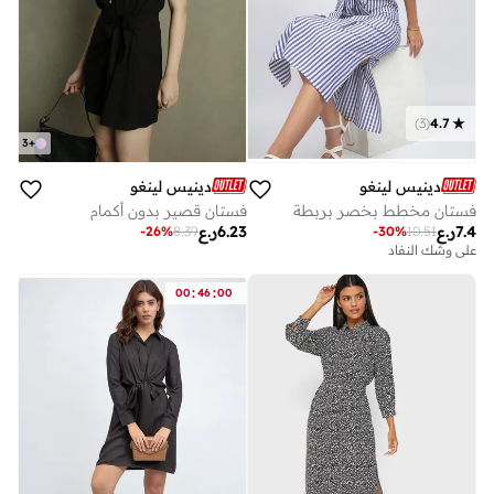
)
3
(
4.7
3
+
دينيس لينغو
دينيس لينغو
فستان مخطط بخصر بربطة
فستان قصير بدون أكمام
7.4
ر.ع
6.23
ر.ع
-
26
%
8.39
-
30
%
10.51
على وشك النفاد
:
:
00
46
00