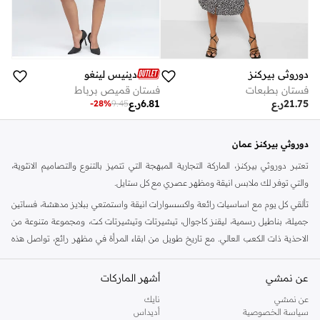
دوروثي بيركنز
دينيس لينغو
فستان بطبعات
فستان قميص برباط
21.75
ر.ع
6.81
ر.ع
-
28
%
9.45
دوروثي بيركنز عمان
تعتبر دوروثي بيركنز، الماركة التجارية المبهجة التي تتميز بالتنوع والتصاميم الانثوية،
والتي توفر لك ملابس انيقة ومظهر عصري مع كل ستايل.
تألقي كل يوم مع اساسيات رائعة واكسسوارات انيقة واستمتعي ببلايز مدهشة، فساتين
جميلة، بناطيل رسمية، ليقنز كاجوال، تيشيرتات وتيشيرتات كت، ومجموعة متنوعة من
الاحذية ذات الكعب العالي. مع تاريخ طويل من ابقاء المرأة في مظهر رائع، تواصل هذه
الماركة في المملكة المتحدة الحفاظ على سمعتها للستايل والاناقة، سنة بعد سنة. سواء
كنت تقومين بتجديد خزانة ملابسك الملائمة للعمل، البحث عن فستان مثالي للحفلات او
عن نمشي
أشهر الماركات
تفضلين ملابس مريحة في عطلة نهاية الاسبوع، فمن المؤكد انك ستجدين ما تحتاجين
عن نمشي
نايك
اليه.
سياسة الخصوصية
أديداس