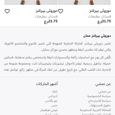
دوروثي بيركنز
دوروثي بيركنز
فستان بطبعات
فستان بطبعات
21.75
ر.ع
21.75
ر.ع
دوروثي بيركنز عمان
تعتبر دوروثي بيركنز، الماركة التجارية المبهجة التي تتميز بالتنوع والتصاميم الانثوية،
والتي توفر لك ملابس انيقة ومظهر عصري مع كل ستايل.
تألقي كل يوم مع اساسيات رائعة واكسسوارات انيقة واستمتعي ببلايز مدهشة، فساتين
جميلة، بناطيل رسمية، ليقنز كاجوال، تيشيرتات وتيشيرتات كت، ومجموعة متنوعة من
الاحذية ذات الكعب العالي. مع تاريخ طويل من ابقاء المرأة في مظهر رائع، تواصل هذه
الماركة في المملكة المتحدة الحفاظ على سمعتها للستايل والاناقة، سنة بعد سنة. سواء
كنت تقومين بتجديد خزانة ملابسك الملائمة للعمل، البحث عن فستان مثالي للحفلات او
عن نمشي
أشهر الماركات
تفضلين ملابس مريحة في عطلة نهاية الاسبوع، فمن المؤكد انك ستجدين ما تحتاجين
عن نمشي
نايك
اليه.
سياسة الخصوصية
أديداس
سياسة الاسترجاع
نيو بالانس
تسوقي دوروثي بيركنز اون لاين مسقط
حقوق المستهلك
جس
تسوقي دوروثي بيركنز اون لاين من نمشي واستمتعي باكثر من الف ستايل من مجموعة
المملكة العربية السعودية
تومي هيلفيغر
الإمارات العربية المتحدة
اتش اند ام