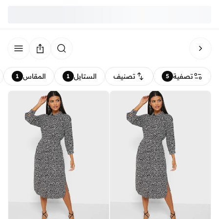
تصفية
تصنيف
الستايل
المقاس
1
1
5