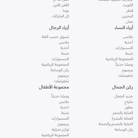
دوروثي بيركنز الشهيرة. تصفحي المجموعة كاملة في متجر دوروثي بيركنز اون لاين او
الكويت
كالفن كلاين
استخدمي القائمة لتحديد تجربة تسوق دوروثي بيركنز اون لاين. خدمة التوصيل السريعة
قطر
بوما
والدعم الاستثنائي يضمن لك تجربة تسوق ممتعة دائما مع نمشي.
البحرين
كل الماركات
عمان
أزياء النساء
أزياء الرجال
ملابس
تسوق حسب الفئة
أحذية
ملابس
اكسسوارات
أحذية
شنط
شنط
المجموعة الرياضية
اكسسوارات
وصلنا حديثاً
المجموعة الرياضية
بريميوم
ركن الوسامة
تخفيضات
بريميوم
تخفيضات
ركن الجمال
مجموعة الأطفال
جديد الجمال
وصلنا حديثاً
مكياج
ملابس
عطور
احذية
العناية بالشعر
شنط
العناية بالبشرة
اكسسوارات
العناية بالجسم والصحة
بريميوم
ركن الوسامة
لوازم منزلية
المجموعة الرياضية