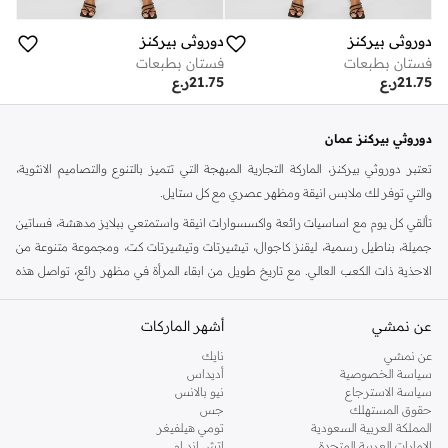
دوروثي بيركنز
دوروثي بيركنز
فستان بطبعات
فستان بطبعات
21.75
ر.ع
21.75
ر.ع
دوروثي بيركنز عمان
تعتبر دوروثي بيركنز، الماركة التجارية المبهجة التي تتميز بالتنوع والتصاميم الانثوية،
والتي توفر لك ملابس انيقة ومظهر عصري مع كل ستايل.
تألقي كل يوم مع اساسيات رائعة واكسسوارات انيقة واستمتعي ببلايز مدهشة، فساتين
جميلة، بناطيل رسمية، ليقنز كاجوال، تيشيرتات وتيشيرتات كت، ومجموعة متنوعة من
الاحذية ذات الكعب العالي. مع تاريخ طويل من ابقاء المرأة في مظهر رائع، تواصل هذه
الماركة في المملكة المتحدة الحفاظ على سمعتها للستايل والاناقة، سنة بعد سنة. سواء
كنت تقومين بتجديد خزانة ملابسك الملائمة للعمل، البحث عن فستان مثالي للحفلات او
عن نمشي
أشهر الماركات
تفضلين ملابس مريحة في عطلة نهاية الاسبوع، فمن المؤكد انك ستجدين ما تحتاجين
عن نمشي
نايك
اليه.
سياسة الخصوصية
أديداس
سياسة الاسترجاع
نيو بالانس
تسوقي دوروثي بيركنز اون لاين مسقط
حقوق المستهلك
جس
تسوقي دوروثي بيركنز اون لاين من نمشي واستمتعي باكثر من الف ستايل من مجموعة
المملكة العربية السعودية
تومي هيلفيغر
الإمارات العربية المتحدة
اتش اند ام