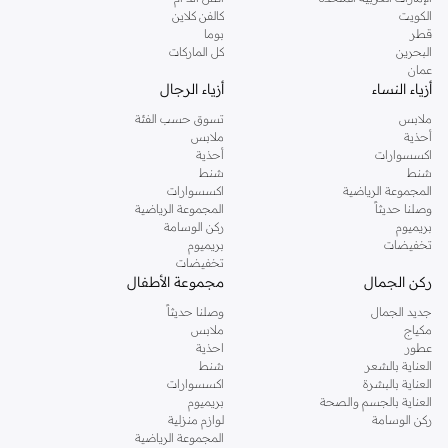
دوروثي بيركنز الشهيرة. تصفحي المجموعة كاملة في متجر دوروثي بيركنز اون لاين او
الكويت
كالفن كلاين
استخدمي القائمة لتحديد تجربة تسوق دوروثي بيركنز اون لاين. خدمة التوصيل السريعة
قطر
بوما
والدعم الاستثنائي يضمن لك تجربة تسوق ممتعة دائما مع نمشي.
البحرين
كل الماركات
عمان
أزياء النساء
أزياء الرجال
ملابس
تسوق حسب الفئة
أحذية
ملابس
اكسسوارات
أحذية
شنط
شنط
المجموعة الرياضية
اكسسوارات
وصلنا حديثاً
المجموعة الرياضية
بريميوم
ركن الوسامة
تخفيضات
بريميوم
تخفيضات
ركن الجمال
مجموعة الأطفال
جديد الجمال
وصلنا حديثاً
مكياج
ملابس
عطور
احذية
العناية بالشعر
شنط
العناية بالبشرة
اكسسوارات
العناية بالجسم والصحة
بريميوم
ركن الوسامة
لوازم منزلية
المجموعة الرياضية