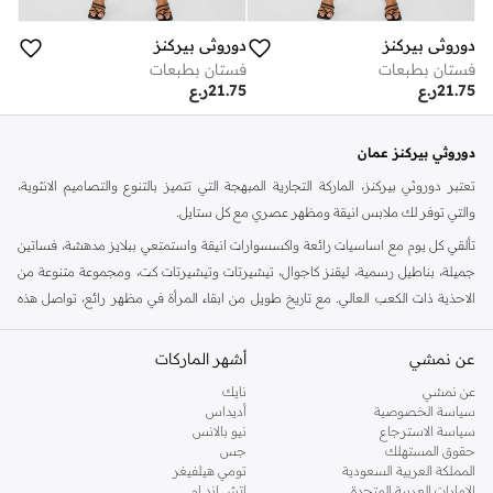
دوروثي بيركنز
دوروثي بيركنز
فستان بطبعات
فستان بطبعات
21.75
ر.ع
21.75
ر.ع
دوروثي بيركنز عمان
تعتبر دوروثي بيركنز، الماركة التجارية المبهجة التي تتميز بالتنوع والتصاميم الانثوية،
والتي توفر لك ملابس انيقة ومظهر عصري مع كل ستايل.
تألقي كل يوم مع اساسيات رائعة واكسسوارات انيقة واستمتعي ببلايز مدهشة، فساتين
جميلة، بناطيل رسمية، ليقنز كاجوال، تيشيرتات وتيشيرتات كت، ومجموعة متنوعة من
الاحذية ذات الكعب العالي. مع تاريخ طويل من ابقاء المرأة في مظهر رائع، تواصل هذه
الماركة في المملكة المتحدة الحفاظ على سمعتها للستايل والاناقة، سنة بعد سنة. سواء
كنت تقومين بتجديد خزانة ملابسك الملائمة للعمل، البحث عن فستان مثالي للحفلات او
عن نمشي
أشهر الماركات
تفضلين ملابس مريحة في عطلة نهاية الاسبوع، فمن المؤكد انك ستجدين ما تحتاجين
عن نمشي
نايك
اليه.
سياسة الخصوصية
أديداس
سياسة الاسترجاع
نيو بالانس
تسوقي دوروثي بيركنز اون لاين مسقط
حقوق المستهلك
جس
تسوقي دوروثي بيركنز اون لاين من نمشي واستمتعي باكثر من الف ستايل من مجموعة
المملكة العربية السعودية
تومي هيلفيغر
الإمارات العربية المتحدة
اتش اند ام