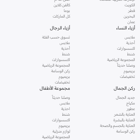
دوروثي بيركنز الشهيرة. تصفحي المجموعة كاملة في متجر دوروثي بيركنز اون لاين او
الكويت
كالفن كلاين
استخدمي القائمة لتحديد تجربة تسوق دوروثي بيركنز اون لاين. خدمة التوصيل السريعة
قطر
بوما
والدعم الاستثنائي يضمن لك تجربة تسوق ممتعة دائما مع نمشي.
البحرين
كل الماركات
عمان
أزياء النساء
أزياء الرجال
ملابس
تسوق حسب الفئة
أحذية
ملابس
اكسسوارات
أحذية
شنط
شنط
المجموعة الرياضية
اكسسوارات
وصلنا حديثاً
المجموعة الرياضية
بريميوم
ركن الوسامة
تخفيضات
بريميوم
تخفيضات
ركن الجمال
مجموعة الأطفال
جديد الجمال
وصلنا حديثاً
مكياج
ملابس
عطور
احذية
العناية بالشعر
شنط
العناية بالبشرة
اكسسوارات
العناية بالجسم والصحة
بريميوم
ركن الوسامة
لوازم منزلية
المجموعة الرياضية