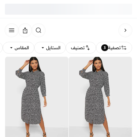
تصفية
تصنيف
الستايل
المقاس
3