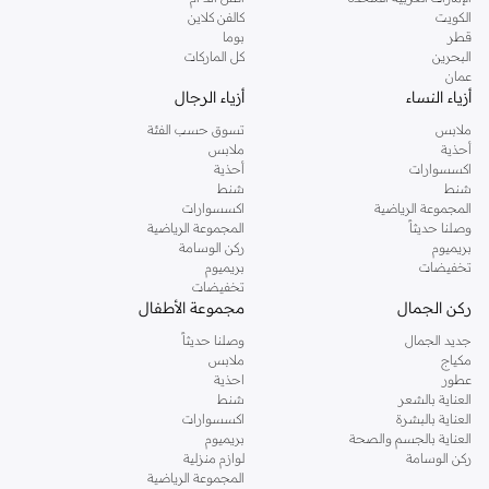
دوروثي بيركنز الشهيرة. تصفحي المجموعة كاملة في متجر دوروثي بيركنز اون لاين او
الكويت
كالفن كلاين
استخدمي القائمة لتحديد تجربة تسوق دوروثي بيركنز اون لاين. خدمة التوصيل السريعة
قطر
بوما
والدعم الاستثنائي يضمن لك تجربة تسوق ممتعة دائما مع نمشي.
البحرين
كل الماركات
عمان
أزياء النساء
أزياء الرجال
ملابس
تسوق حسب الفئة
أحذية
ملابس
اكسسوارات
أحذية
شنط
شنط
المجموعة الرياضية
اكسسوارات
وصلنا حديثاً
المجموعة الرياضية
بريميوم
ركن الوسامة
تخفيضات
بريميوم
تخفيضات
ركن الجمال
مجموعة الأطفال
جديد الجمال
وصلنا حديثاً
مكياج
ملابس
عطور
احذية
العناية بالشعر
شنط
العناية بالبشرة
اكسسوارات
العناية بالجسم والصحة
بريميوم
ركن الوسامة
لوازم منزلية
المجموعة الرياضية