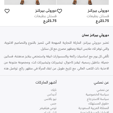
دوروثي بيركنز
دوروثي بيركنز
فستان بطبعات
فستان بطبعات
21.75
ر.ع
21.75
ر.ع
دوروثي بيركنز عمان
تعتبر دوروثي بيركنز، الماركة التجارية المبهجة التي تتميز بالتنوع والتصاميم الانثوية،
والتي توفر لك ملابس انيقة ومظهر عصري مع كل ستايل.
تألقي كل يوم مع اساسيات رائعة واكسسوارات انيقة واستمتعي ببلايز مدهشة، فساتين
جميلة، بناطيل رسمية، ليقنز كاجوال، تيشيرتات وتيشيرتات كت، ومجموعة متنوعة من
الاحذية ذات الكعب العالي. مع تاريخ طويل من ابقاء المرأة في مظهر رائع، تواصل هذه
الماركة في المملكة المتحدة الحفاظ على سمعتها للستايل والاناقة، سنة بعد سنة. سواء
كنت تقومين بتجديد خزانة ملابسك الملائمة للعمل، البحث عن فستان مثالي للحفلات او
عن نمشي
أشهر الماركات
تفضلين ملابس مريحة في عطلة نهاية الاسبوع، فمن المؤكد انك ستجدين ما تحتاجين
عن نمشي
نايك
اليه.
سياسة الخصوصية
أديداس
سياسة الاسترجاع
نيو بالانس
تسوقي دوروثي بيركنز اون لاين مسقط
حقوق المستهلك
جس
تسوقي دوروثي بيركنز اون لاين من نمشي واستمتعي باكثر من الف ستايل من مجموعة
المملكة العربية السعودية
تومي هيلفيغر
الإمارات العربية المتحدة
اتش اند ام