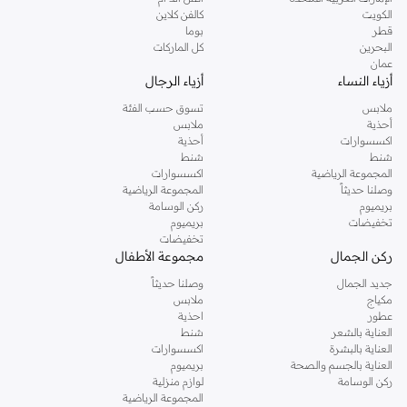
دوروثي بيركنز الشهيرة. تصفحي المجموعة كاملة في متجر دوروثي بيركنز اون لاين او
الكويت
كالفن كلاين
استخدمي القائمة لتحديد تجربة تسوق دوروثي بيركنز اون لاين. خدمة التوصيل السريعة
قطر
بوما
والدعم الاستثنائي يضمن لك تجربة تسوق ممتعة دائما مع نمشي.
البحرين
كل الماركات
عمان
أزياء النساء
أزياء الرجال
ملابس
تسوق حسب الفئة
أحذية
ملابس
اكسسوارات
أحذية
شنط
شنط
المجموعة الرياضية
اكسسوارات
وصلنا حديثاً
المجموعة الرياضية
بريميوم
ركن الوسامة
تخفيضات
بريميوم
تخفيضات
ركن الجمال
مجموعة الأطفال
جديد الجمال
وصلنا حديثاً
مكياج
ملابس
عطور
احذية
العناية بالشعر
شنط
العناية بالبشرة
اكسسوارات
العناية بالجسم والصحة
بريميوم
ركن الوسامة
لوازم منزلية
المجموعة الرياضية