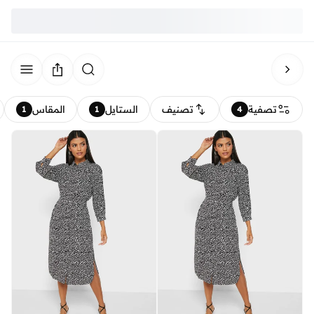
تصفية
تصنيف
الستايل
المقاس
1
1
4