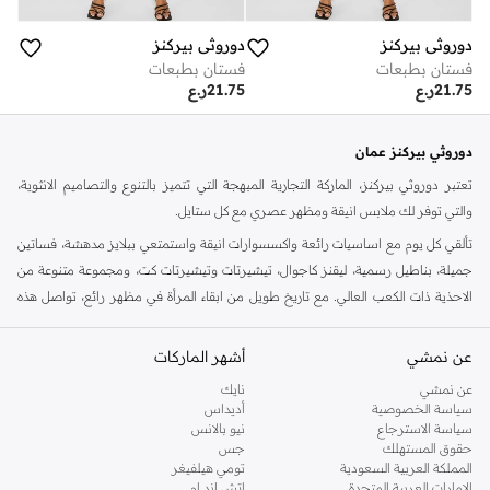
دوروثي بيركنز
دوروثي بيركنز
فستان بطبعات
فستان بطبعات
21.75
ر.ع
21.75
ر.ع
دوروثي بيركنز عمان
تعتبر دوروثي بيركنز، الماركة التجارية المبهجة التي تتميز بالتنوع والتصاميم الانثوية،
والتي توفر لك ملابس انيقة ومظهر عصري مع كل ستايل.
تألقي كل يوم مع اساسيات رائعة واكسسوارات انيقة واستمتعي ببلايز مدهشة، فساتين
جميلة، بناطيل رسمية، ليقنز كاجوال، تيشيرتات وتيشيرتات كت، ومجموعة متنوعة من
الاحذية ذات الكعب العالي. مع تاريخ طويل من ابقاء المرأة في مظهر رائع، تواصل هذه
الماركة في المملكة المتحدة الحفاظ على سمعتها للستايل والاناقة، سنة بعد سنة. سواء
كنت تقومين بتجديد خزانة ملابسك الملائمة للعمل، البحث عن فستان مثالي للحفلات او
عن نمشي
أشهر الماركات
تفضلين ملابس مريحة في عطلة نهاية الاسبوع، فمن المؤكد انك ستجدين ما تحتاجين
عن نمشي
نايك
اليه.
سياسة الخصوصية
أديداس
سياسة الاسترجاع
نيو بالانس
تسوقي دوروثي بيركنز اون لاين مسقط
حقوق المستهلك
جس
تسوقي دوروثي بيركنز اون لاين من نمشي واستمتعي باكثر من الف ستايل من مجموعة
المملكة العربية السعودية
تومي هيلفيغر
الإمارات العربية المتحدة
اتش اند ام