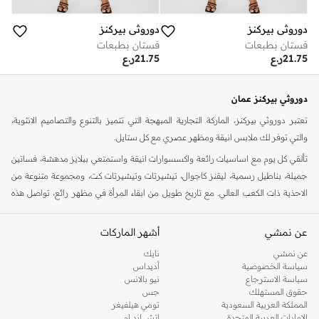
دوروثي بيركنز
دوروثي بيركنز
فستان بطبعات
فستان بطبعات
21.75
ر.ع
21.75
ر.ع
دوروثي بيركنز عمان
تعتبر دوروثي بيركنز، الماركة التجارية المبهجة التي تتميز بالتنوع والتصاميم الانثوية،
والتي توفر لك ملابس انيقة ومظهر عصري مع كل ستايل.
تألقي كل يوم مع اساسيات رائعة واكسسوارات انيقة واستمتعي ببلايز مدهشة، فساتين
جميلة، بناطيل رسمية، ليقنز كاجوال، تيشيرتات وتيشيرتات كت، ومجموعة متنوعة من
الاحذية ذات الكعب العالي. مع تاريخ طويل من ابقاء المرأة في مظهر رائع، تواصل هذه
الماركة في المملكة المتحدة الحفاظ على سمعتها للستايل والاناقة، سنة بعد سنة. سواء
كنت تقومين بتجديد خزانة ملابسك الملائمة للعمل، البحث عن فستان مثالي للحفلات او
عن نمشي
أشهر الماركات
تفضلين ملابس مريحة في عطلة نهاية الاسبوع، فمن المؤكد انك ستجدين ما تحتاجين
عن نمشي
نايك
اليه.
سياسة الخصوصية
أديداس
سياسة الاسترجاع
نيو بالانس
تسوقي دوروثي بيركنز اون لاين مسقط
حقوق المستهلك
جس
تسوقي دوروثي بيركنز اون لاين من نمشي واستمتعي باكثر من الف ستايل من مجموعة
المملكة العربية السعودية
تومي هيلفيغر
الإمارات العربية المتحدة
اتش اند ام