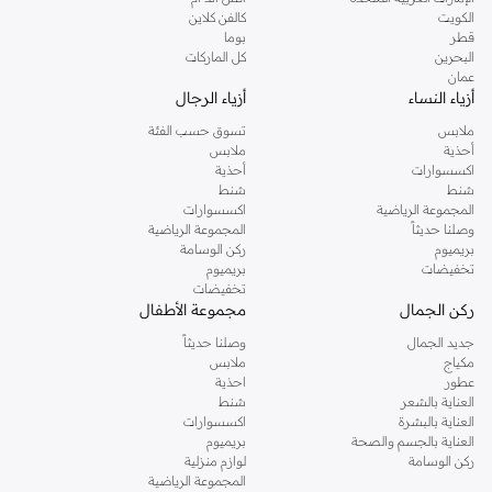
دوروثي بيركنز الشهيرة. تصفحي المجموعة كاملة في متجر دوروثي بيركنز اون لاين او
الكويت
كالفن كلاين
استخدمي القائمة لتحديد تجربة تسوق دوروثي بيركنز اون لاين. خدمة التوصيل السريعة
قطر
بوما
والدعم الاستثنائي يضمن لك تجربة تسوق ممتعة دائما مع نمشي.
البحرين
كل الماركات
عمان
أزياء النساء
أزياء الرجال
ملابس
تسوق حسب الفئة
أحذية
ملابس
اكسسوارات
أحذية
شنط
شنط
المجموعة الرياضية
اكسسوارات
وصلنا حديثاً
المجموعة الرياضية
بريميوم
ركن الوسامة
تخفيضات
بريميوم
تخفيضات
ركن الجمال
مجموعة الأطفال
جديد الجمال
وصلنا حديثاً
مكياج
ملابس
عطور
احذية
العناية بالشعر
شنط
العناية بالبشرة
اكسسوارات
العناية بالجسم والصحة
بريميوم
ركن الوسامة
لوازم منزلية
المجموعة الرياضية