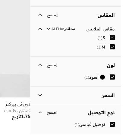
المقاس
2
مسح
مقاس الملابس
ستاندر
:
ALPHA
)
1
(
S
)
1
(
M
لون
1
مسح
أسود
(
1
)
السعر
دوروثي بيركنز
السعر الأقل
السعر الأعلى
فستان بطبعات
نوع التوصيل
1
مسح
ر.ع
ر.ع
21.75
ر.ع
توصيل قياسي
(
1
)
انطلق