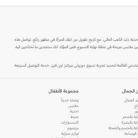
ة ذات الكعب العالي. مع تاريخ طويل من ابقاء المرأة في مظهر رائع، تواصل هذه
ين ملابس مريحة في عطلة نهاية الاسبوع، فمن المؤكد انك ستجدين ما تحتاجين اليه.
مي القائمة لتحديد تجربة تسوق دوروثي بيركنز اون لاين. خدمة التوصيل السريعة
 الجمال
مجموعة الأطفال
د الجمال
وصلنا حديثاً
اج
ملابس
ر
احذية
اية بالشعر
شنط
اية بالبشرة
اكسسوارات
ناية بالجسم والصحة
بريميوم
 الوسامة
لوازم منزلية