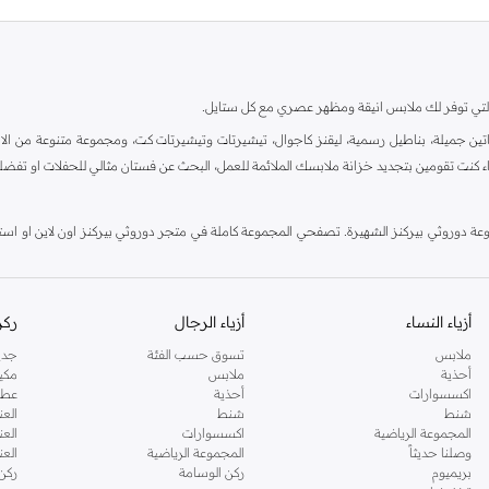
ية، والتي توفر لك ملابس انيقة ومظهر عصري مع كل ستايل.
ين جميلة، بناطيل رسمية، ليقنز كاجوال، تيشيرتات وتيشيرتات كت، ومجموعة متنوعة من الاحذي
اء كنت تقومين بتجديد خزانة ملابسك الملائمة للعمل، البحث عن فستان مثالي للحفلات او تفضل
دوروثي بيركنز الشهيرة. تصفحي المجموعة كاملة في متجر دوروثي بيركنز اون لاين او استخد
أزياء النساء
أزياء الرجال
ركن
ملابس
تسوق حسب الفئة
جدي
أحذية
ملابس
مكي
اكسسوارات
أحذية
عطو
شنط
شنط
العن
المجموعة الرياضية
اكسسوارات
العن
وصلنا حديثاً
المجموعة الرياضية
الع
بريميوم
ركن الوسامة
ركن