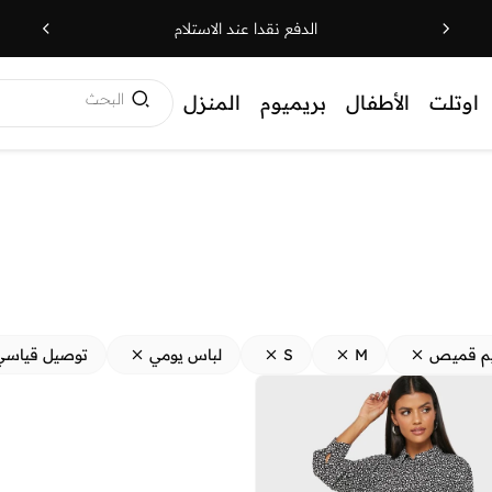
الدفع نقدا عند الاستلام
البحث
اوتلت
الأطفال
بريميوم
المنزل
م قميص
M
S
لباس يومي
توصيل قياسي