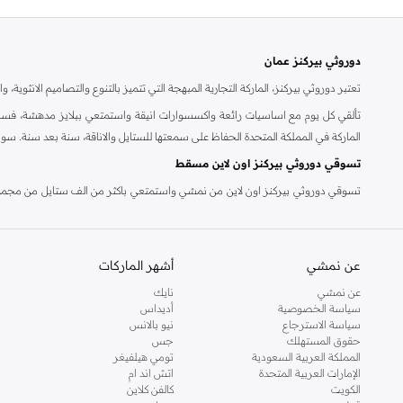
دوروثي بيركنز عمان
تعتبر دوروثي بيركنز، الماركة التجارية المبهجة التي تتميز بالتنوع والتصاميم الانثو
تألقي كل يوم مع اساسيات رائعة واكسسوارات انيقة واستمتعي ببلايز مدهشة، فسات
الماركة في المملكة المتحدة الحفاظ على سمعتها للستايل والاناقة، سنة بعد سنة. سو
تسوقي دوروثي بيركنز اون لاين مسقط
تسوقي دوروثي بيركنز اون لاين من نمشي واستمتعي باكثر من الف ستايل من مجموعة 
والدعم الاستثنائي يضمن لك تجربة تسوق ممتعة دائما مع نمشي.
عن نمشي
أشهر الماركات
عن نمشي
نايك
سياسة الخصوصية
أديداس
سياسة الاسترجاع
نيو بالانس
حقوق المستهلك
جس
المملكة العربية السعودية
تومي هيلفيغر
الإمارات العربية المتحدة
اتش اند ام
الكويت
كالفن كلاين