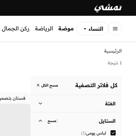
موضة
الرياضة
ركن الجمال
النساء
الرجال
الرئيسية
الأطفال
1 نتيجة
كل فلاتر التصفية
مسح الكل
فستان بتصمي
الفئة
نساء
)
1
(
الستايل
1
مسح
لباس يومي
(
1
)