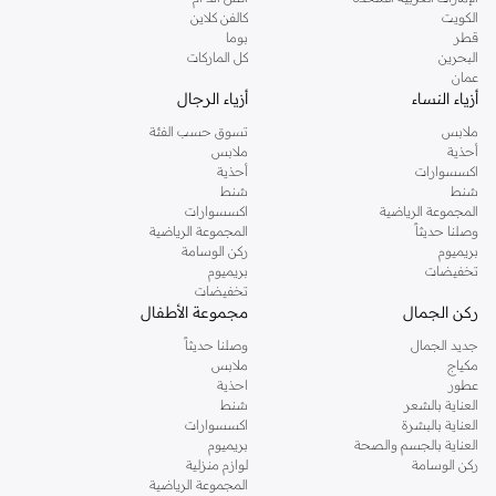
دوروثي بيركنز الشهيرة. تصفحي المجموعة كاملة في متجر دوروثي بيركنز اون لاين او
الكويت
كالفن كلاين
استخدمي القائمة لتحديد تجربة تسوق دوروثي بيركنز اون لاين. خدمة التوصيل السريعة
قطر
بوما
والدعم الاستثنائي يضمن لك تجربة تسوق ممتعة دائما مع نمشي.
البحرين
كل الماركات
عمان
أزياء النساء
أزياء الرجال
ملابس
تسوق حسب الفئة
أحذية
ملابس
اكسسوارات
أحذية
شنط
شنط
المجموعة الرياضية
اكسسوارات
وصلنا حديثاً
المجموعة الرياضية
بريميوم
ركن الوسامة
تخفيضات
بريميوم
تخفيضات
ركن الجمال
مجموعة الأطفال
جديد الجمال
وصلنا حديثاً
مكياج
ملابس
عطور
احذية
العناية بالشعر
شنط
العناية بالبشرة
اكسسوارات
العناية بالجسم والصحة
بريميوم
ركن الوسامة
لوازم منزلية
المجموعة الرياضية