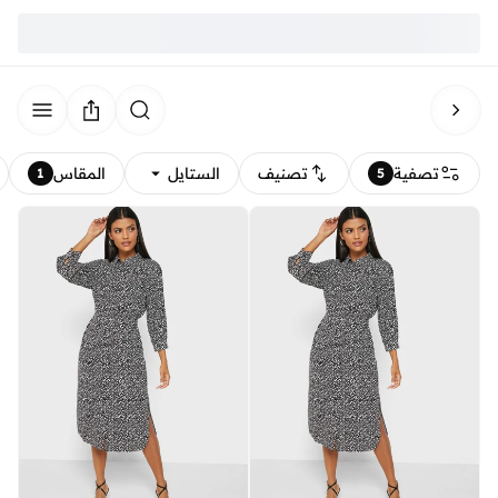
تصفية
تصنيف
الستايل
المقاس
1
5