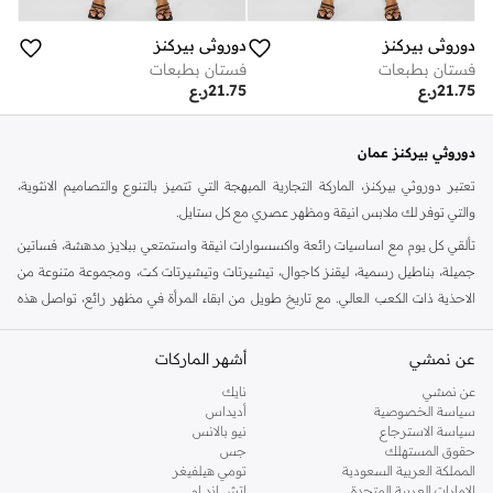
دوروثي بيركنز
دوروثي بيركنز
فستان بطبعات
فستان بطبعات
21.75
ر.ع
21.75
ر.ع
دوروثي بيركنز عمان
تعتبر دوروثي بيركنز، الماركة التجارية المبهجة التي تتميز بالتنوع والتصاميم الانثوية،
والتي توفر لك ملابس انيقة ومظهر عصري مع كل ستايل.
تألقي كل يوم مع اساسيات رائعة واكسسوارات انيقة واستمتعي ببلايز مدهشة، فساتين
جميلة، بناطيل رسمية، ليقنز كاجوال، تيشيرتات وتيشيرتات كت، ومجموعة متنوعة من
الاحذية ذات الكعب العالي. مع تاريخ طويل من ابقاء المرأة في مظهر رائع، تواصل هذه
الماركة في المملكة المتحدة الحفاظ على سمعتها للستايل والاناقة، سنة بعد سنة. سواء
كنت تقومين بتجديد خزانة ملابسك الملائمة للعمل، البحث عن فستان مثالي للحفلات او
عن نمشي
أشهر الماركات
تفضلين ملابس مريحة في عطلة نهاية الاسبوع، فمن المؤكد انك ستجدين ما تحتاجين
عن نمشي
نايك
اليه.
سياسة الخصوصية
أديداس
سياسة الاسترجاع
نيو بالانس
تسوقي دوروثي بيركنز اون لاين مسقط
حقوق المستهلك
جس
تسوقي دوروثي بيركنز اون لاين من نمشي واستمتعي باكثر من الف ستايل من مجموعة
المملكة العربية السعودية
تومي هيلفيغر
الإمارات العربية المتحدة
اتش اند ام