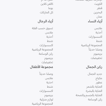
دوروثي بيركنز الشهيرة. تصفحي المجموعة كاملة في متجر دوروثي بيركنز اون لاين او
الكويت
كالفن كلاين
استخدمي القائمة لتحديد تجربة تسوق دوروثي بيركنز اون لاين. خدمة التوصيل السريعة
قطر
بوما
والدعم الاستثنائي يضمن لك تجربة تسوق ممتعة دائما مع نمشي.
البحرين
كل الماركات
عمان
أزياء النساء
أزياء الرجال
ملابس
تسوق حسب الفئة
أحذية
ملابس
اكسسوارات
أحذية
شنط
شنط
المجموعة الرياضية
اكسسوارات
وصلنا حديثاً
المجموعة الرياضية
بريميوم
ركن الوسامة
تخفيضات
بريميوم
تخفيضات
ركن الجمال
مجموعة الأطفال
جديد الجمال
وصلنا حديثاً
مكياج
ملابس
عطور
احذية
العناية بالشعر
شنط
العناية بالبشرة
اكسسوارات
العناية بالجسم والصحة
بريميوم
ركن الوسامة
لوازم منزلية
المجموعة الرياضية