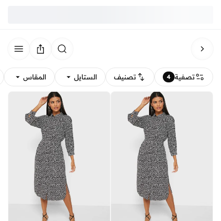
تصفية
تصنيف
الستايل
المقاس
4