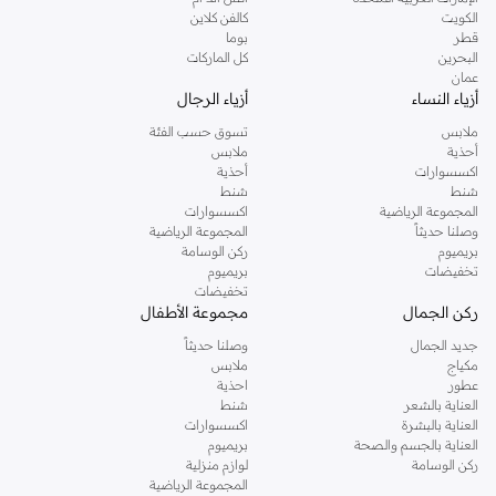
دوروثي بيركنز الشهيرة. تصفحي المجموعة كاملة في متجر دوروثي بيركنز اون لاين او
الكويت
كالفن كلاين
استخدمي القائمة لتحديد تجربة تسوق دوروثي بيركنز اون لاين. خدمة التوصيل السريعة
قطر
بوما
والدعم الاستثنائي يضمن لك تجربة تسوق ممتعة دائما مع نمشي.
البحرين
كل الماركات
عمان
أزياء النساء
أزياء الرجال
ملابس
تسوق حسب الفئة
أحذية
ملابس
اكسسوارات
أحذية
شنط
شنط
المجموعة الرياضية
اكسسوارات
وصلنا حديثاً
المجموعة الرياضية
بريميوم
ركن الوسامة
تخفيضات
بريميوم
تخفيضات
ركن الجمال
مجموعة الأطفال
جديد الجمال
وصلنا حديثاً
مكياج
ملابس
عطور
احذية
العناية بالشعر
شنط
العناية بالبشرة
اكسسوارات
العناية بالجسم والصحة
بريميوم
ركن الوسامة
لوازم منزلية
المجموعة الرياضية