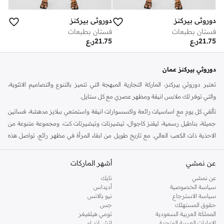
دوروثي بيركنز
دوروثي بيركنز
فستان بطبعات
فستان بطبعات
21.75
ر.ع
21.75
ر.ع
دوروثي بيركنز عمان
تعتبر دوروثي بيركنز، الماركة التجارية المبهجة التي تتميز بالتنوع والتصاميم الانثوية،
والتي توفر لك ملابس انيقة ومظهر عصري مع كل ستايل.
تألقي كل يوم مع اساسيات رائعة واكسسوارات انيقة واستمتعي ببلايز مدهشة، فساتين
جميلة، بناطيل رسمية، ليقنز كاجوال، تيشيرتات وتيشيرتات كت، ومجموعة متنوعة من
الاحذية ذات الكعب العالي. مع تاريخ طويل من ابقاء المرأة في مظهر رائع، تواصل هذه
الماركة في المملكة المتحدة الحفاظ على سمعتها للستايل والاناقة، سنة بعد سنة. سواء
كنت تقومين بتجديد خزانة ملابسك الملائمة للعمل، البحث عن فستان مثالي للحفلات او
عن نمشي
أشهر الماركات
تفضلين ملابس مريحة في عطلة نهاية الاسبوع، فمن المؤكد انك ستجدين ما تحتاجين
عن نمشي
نايك
اليه.
سياسة الخصوصية
أديداس
سياسة الاسترجاع
نيو بالانس
تسوقي دوروثي بيركنز اون لاين مسقط
حقوق المستهلك
جس
تسوقي دوروثي بيركنز اون لاين من نمشي واستمتعي باكثر من الف ستايل من مجموعة
المملكة العربية السعودية
تومي هيلفيغر
الإمارات العربية المتحدة
اتش اند ام