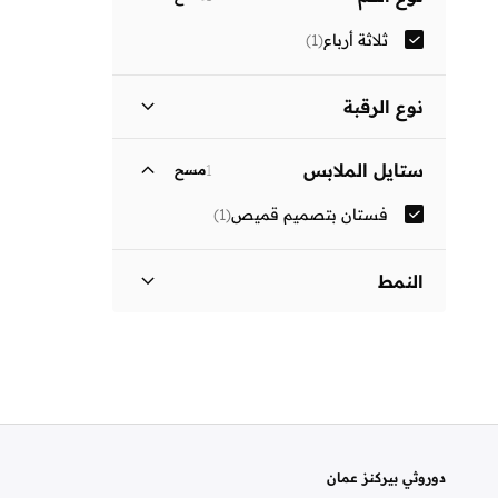
ثلاثة أرباع
(
1
)
نوع الرقبة
ياقة كلاسيكية
(
1
)
ستايل الملابس
1
مسح
فستان بتصميم قميص
(
1
)
النمط
مزين بطبعة
(
1
)
دوروثي بيركنز عمان