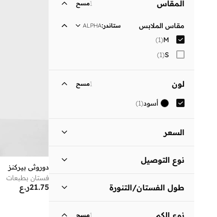
المقاس
1
مسح
مقاس الملابس
ستاندر
:
ALPHA
)
1
(
M
)
1
(
S
لون
1
مسح
أسود
(
1
)
السعر
السعر الأقل
السعر الأعلى
نوع التوصيل
ر.ع
ر.ع
دوروثي بيركنز
فستان بطبعات
توصيل قياسي
(
1
)
انطلق
21.75
ر.ع
طول الفستان/التنورة
متوسط الطول
(
1
)
نوع الكم
1
مسح