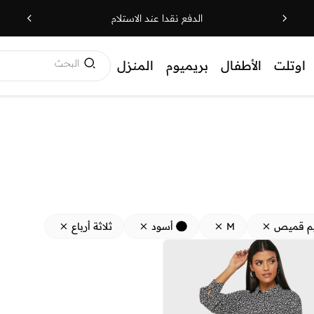
الدفع نقدا عند الاستلام
البحث
اوتلت
الأطفال
بريميوم
المنزل
م قميص
M
أسود
ثلاثة أرباع