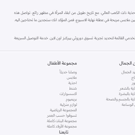
ة ذات الكعب العالي. مع تاريخ طويل من ابقاء المرأة في مظهر رائع، تواصل هذه
ين ملابس مريحة في عطلة نهاية الاسبوع، فمن المؤكد انك ستجدين ما تحتاجين اليه.
مي القائمة لتحديد تجربة تسوق دوروثي بيركنز اون لاين. خدمة التوصيل السريعة
 الجمال
مجموعة الأطفال
د الجمال
وصلنا حديثاً
اج
ملابس
ر
احذية
اية بالشعر
شنط
اية بالبشرة
اكسسوارات
ناية بالجسم والصحة
بريميوم
 الوسامة
لوازم منزلية
المجموعة الرياضية
تسوقوا حسب العمر
مجموعة البنات كاملة
مجموعة الأولاد كاملة
تابعنا