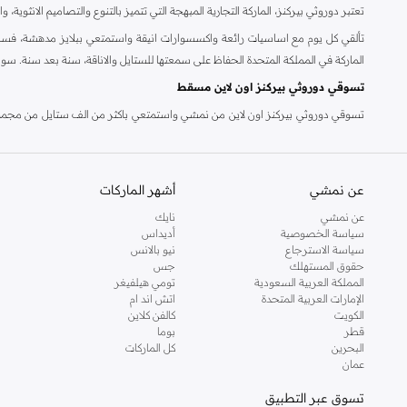
تعتبر دوروثي بيركنز، الماركة التجارية المبهجة التي تتميز بالتنوع والتصاميم الانثو
تألقي كل يوم مع اساسيات رائعة واكسسوارات انيقة واستمتعي ببلايز مدهشة، فسات
الماركة في المملكة المتحدة الحفاظ على سمعتها للستايل والاناقة، سنة بعد سنة. سو
تسوقي دوروثي بيركنز اون لاين مسقط
تسوقي دوروثي بيركنز اون لاين من نمشي واستمتعي باكثر من الف ستايل من مجموعة 
والدعم الاستثنائي يضمن لك تجربة تسوق ممتعة دائما مع نمشي.
عن نمشي
أشهر الماركات
عن نمشي
نايك
سياسة الخصوصية
أديداس
سياسة الاسترجاع
نيو بالانس
حقوق المستهلك
جس
المملكة العربية السعودية
تومي هيلفيغر
الإمارات العربية المتحدة
اتش اند ام
الكويت
كالفن كلاين
قطر
بوما
البحرين
كل الماركات
عمان
تسوق عبر التطبيق