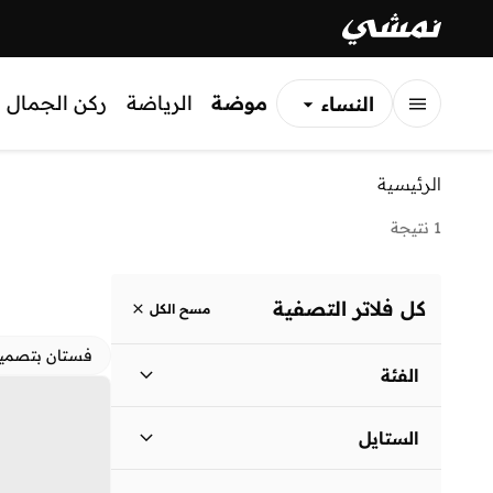
موضة
الرياضة
ركن الجمال
النساء
الرجال
الرئيسية
الأطفال
1 نتيجة
كل فلاتر التصفية
مسح الكل
فستان بتصمي
الفئة
نساء
)
1
(
الستايل
لباس يومي
(
1
)