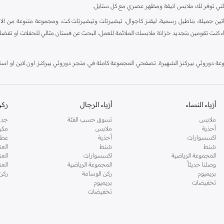
ية، والتي توفر لك ملابس انيقة ومظهر عصري مع كل ستايل.
ين جميلة، بناطيل رسمية، ليقنز كاجوال، تيشيرتات وتيشيرتات كت، ومجموعة متنوعة من الاحذي
اء كنت تقومين بتجديد خزانة ملابسك الملائمة للعمل، البحث عن فستان مثالي للحفلات او تفضل
دوروثي بيركنز الشهيرة. تصفحي المجموعة كاملة في متجر دوروثي بيركنز اون لاين او استخد
أزياء النساء
أزياء الرجال
ركن
ملابس
تسوق حسب الفئة
جدي
أحذية
ملابس
مكي
اكسسوارات
أحذية
عطو
شنط
شنط
العن
المجموعة الرياضية
اكسسوارات
العن
وصلنا حديثاً
المجموعة الرياضية
الع
بريميوم
ركن الوسامة
ركن
تخفيضات
بريميوم
تخفيضات