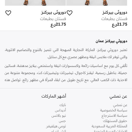
دوروثي بيركنز
دوروثي بيركنز
فستان بطبعات
فستان بطبعات
21.75
ر.ع
21.75
ر.ع
دوروثي بيركنز عمان
تعتبر دوروثي بيركنز، الماركة التجارية المبهجة التي تتميز بالتنوع والتصاميم الانثوية،
والتي توفر لك ملابس انيقة ومظهر عصري مع كل ستايل.
تألقي كل يوم مع اساسيات رائعة واكسسوارات انيقة واستمتعي ببلايز مدهشة، فساتين
جميلة، بناطيل رسمية، ليقنز كاجوال، تيشيرتات وتيشيرتات كت، ومجموعة متنوعة من
الاحذية ذات الكعب العالي. مع تاريخ طويل من ابقاء المرأة في مظهر رائع، تواصل هذه
الماركة في المملكة المتحدة الحفاظ على سمعتها للستايل والاناقة، سنة بعد سنة. سواء
كنت تقومين بتجديد خزانة ملابسك الملائمة للعمل، البحث عن فستان مثالي للحفلات او
عن نمشي
أشهر الماركات
تفضلين ملابس مريحة في عطلة نهاية الاسبوع، فمن المؤكد انك ستجدين ما تحتاجين
عن نمشي
نايك
اليه.
سياسة الخصوصية
أديداس
سياسة الاسترجاع
نيو بالانس
تسوقي دوروثي بيركنز اون لاين مسقط
حقوق المستهلك
جس
تسوقي دوروثي بيركنز اون لاين من نمشي واستمتعي باكثر من الف ستايل من مجموعة
المملكة العربية السعودية
تومي هيلفيغر
الإمارات العربية المتحدة
اتش اند ام