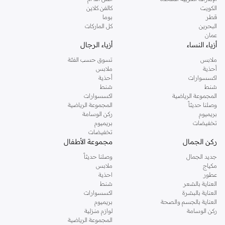
دوروثي بيركنز الشهيرة. تصفحي المجموعة كاملة في متجر دوروثي بيركنز اون لاين او
الكويت
كالفن كلاين
استخدمي القائمة لتحديد تجربة تسوق دوروثي بيركنز اون لاين. خدمة التوصيل السريعة
قطر
بوما
والدعم الاستثنائي يضمن لك تجربة تسوق ممتعة دائما مع نمشي.
البحرين
كل الماركات
عمان
أزياء النساء
أزياء الرجال
ملابس
تسوق حسب الفئة
أحذية
ملابس
اكسسوارات
أحذية
شنط
شنط
المجموعة الرياضية
اكسسوارات
وصلنا حديثاً
المجموعة الرياضية
بريميوم
ركن الوسامة
تخفيضات
بريميوم
تخفيضات
ركن الجمال
مجموعة الأطفال
جديد الجمال
وصلنا حديثاً
مكياج
ملابس
عطور
احذية
العناية بالشعر
شنط
العناية بالبشرة
اكسسوارات
العناية بالجسم والصحة
بريميوم
ركن الوسامة
لوازم منزلية
المجموعة الرياضية