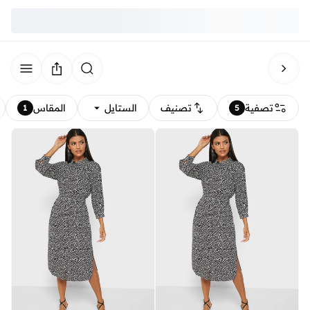
تصفية
تصنيف
الستايل
المقاس
1
5