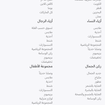
دوروثي بيركنز الشهيرة. تصفحي المجموعة كاملة في متجر دوروثي بيركنز اون لاين او
الكويت
كالفن كلاين
استخدمي القائمة لتحديد تجربة تسوق دوروثي بيركنز اون لاين. خدمة التوصيل السريعة
قطر
بوما
والدعم الاستثنائي يضمن لك تجربة تسوق ممتعة دائما مع نمشي.
البحرين
كل الماركات
عمان
أزياء النساء
أزياء الرجال
ملابس
تسوق حسب الفئة
أحذية
ملابس
اكسسوارات
أحذية
شنط
شنط
المجموعة الرياضية
اكسسوارات
وصلنا حديثاً
المجموعة الرياضية
بريميوم
ركن الوسامة
تخفيضات
بريميوم
تخفيضات
ركن الجمال
مجموعة الأطفال
جديد الجمال
وصلنا حديثاً
مكياج
ملابس
عطور
احذية
العناية بالشعر
شنط
العناية بالبشرة
اكسسوارات
العناية بالجسم والصحة
بريميوم
ركن الوسامة
لوازم منزلية
المجموعة الرياضية