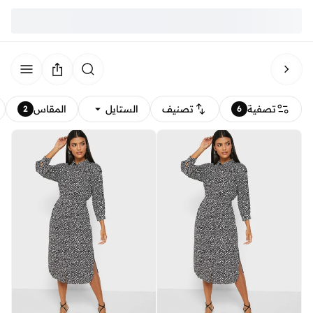
تصفية
تصنيف
الستايل
المقاس
2
6