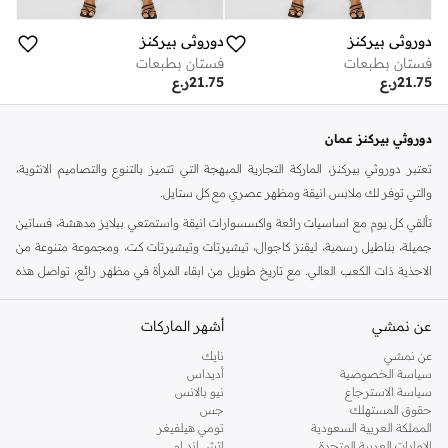
دوروثي بيركنز
دوروثي بيركنز
فستان بطبعات
فستان بطبعات
21.75
ر.ع
21.75
ر.ع
دوروثي بيركنز عمان
تعتبر دوروثي بيركنز، الماركة التجارية المبهجة التي تتميز بالتنوع والتصاميم الانثوية،
والتي توفر لك ملابس انيقة ومظهر عصري مع كل ستايل.
تألقي كل يوم مع اساسيات رائعة واكسسوارات انيقة واستمتعي ببلايز مدهشة، فساتين
جميلة، بناطيل رسمية، ليقنز كاجوال، تيشيرتات وتيشيرتات كت، ومجموعة متنوعة من
الاحذية ذات الكعب العالي. مع تاريخ طويل من ابقاء المرأة في مظهر رائع، تواصل هذه
الماركة في المملكة المتحدة الحفاظ على سمعتها للستايل والاناقة، سنة بعد سنة. سواء
كنت تقومين بتجديد خزانة ملابسك الملائمة للعمل، البحث عن فستان مثالي للحفلات او
عن نمشي
أشهر الماركات
تفضلين ملابس مريحة في عطلة نهاية الاسبوع، فمن المؤكد انك ستجدين ما تحتاجين
عن نمشي
نايك
اليه.
سياسة الخصوصية
أديداس
سياسة الاسترجاع
نيو بالانس
تسوقي دوروثي بيركنز اون لاين مسقط
حقوق المستهلك
جس
تسوقي دوروثي بيركنز اون لاين من نمشي واستمتعي باكثر من الف ستايل من مجموعة
المملكة العربية السعودية
تومي هيلفيغر
الإمارات العربية المتحدة
اتش اند ام