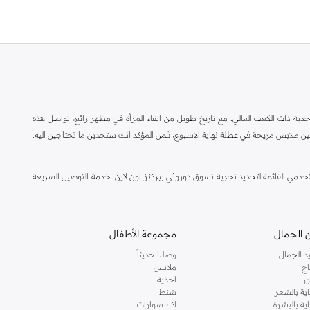
ة ذات الكعب العالي. مع تاريخ طويل من ابقاء المرأة في مظهر رائع، تواصل هذه
ين ملابس مريحة في عطلة نهاية الاسبوع، فمن المؤكد انك ستجدين ما تحتاجين اليه.
مي القائمة لتحديد تجربة تسوق دوروثي بيركنز اون لاين. خدمة التوصيل السريعة
 الجمال
مجموعة الأطفال
د الجمال
وصلنا حديثاً
اج
ملابس
ر
احذية
اية بالشعر
شنط
اية بالبشرة
اكسسوارات