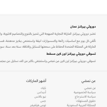
دوروثي بيركنز عمان
تعتبر دوروثي بيركنز، الماركة التجارية المبهجة التي تتميز بالتنوع والتصاميم الانثو
تألقي كل يوم مع اساسيات رائعة واكسسوارات انيقة واستمتعي ببلايز مدهشة، فسات
الماركة في المملكة المتحدة الحفاظ على سمعتها للستايل والاناقة، سنة بعد سنة. سو
تسوقي دوروثي بيركنز اون لاين مسقط
تسوقي دوروثي بيركنز اون لاين من نمشي واستمتعي باكثر من الف ستايل من مجموعة 
والدعم الاستثنائي يضمن لك تجربة تسوق ممتعة دائما مع نمشي.
عن نمشي
أشهر الماركات
عن نمشي
نايك
سياسة الخصوصية
أديداس
سياسة الاسترجاع
نيو بالانس
حقوق المستهلك
جس
المملكة العربية السعودية
تومي هيلفيغر