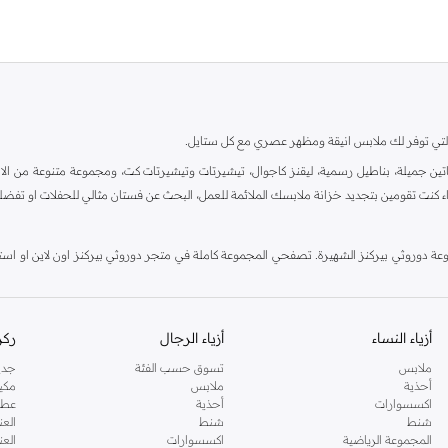
ية، والتي توفر لك ملابس انيقة ومظهر عصري مع كل ستايل.
ين جميلة، بناطيل رسمية، ليقنز كاجوال، تيشيرتات وتيشيرتات كت، ومجموعة متنوعة من الاحذي
اء كنت تقومين بتجديد خزانة ملابسك الملائمة للعمل، البحث عن فستان مثالي للحفلات او تفضل
دوروثي بيركنز الشهيرة. تصفحي المجموعة كاملة في متجر دوروثي بيركنز اون لاين او استخد
أزياء النساء
أزياء الرجال
ركن
ملابس
تسوق حسب الفئة
جدي
أحذية
ملابس
مكي
اكسسوارات
أحذية
عطو
شنط
شنط
العن
المجموعة الرياضية
اكسسوارات
العن