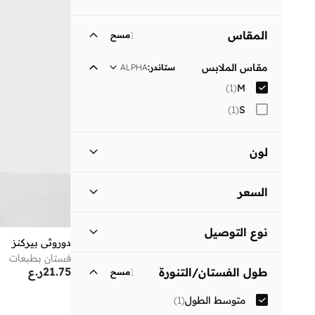
المقاس
1
مسح
مقاس الملابس
ستاندر
:
ALPHA
)
1
(
M
)
1
(
S
لون
أسود
(
1
)
السعر
السعر الأقل
السعر الأعلى
نوع التوصيل
ر.ع
ر.ع
دوروثي بيركنز
فستان بطبعات
توصيل قياسي
(
1
)
انطلق
21.75
ر.ع
طول الفستان/التنورة
1
مسح
متوسط الطول
(
1
)