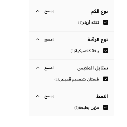
نوع الكم
1
مسح
ثلاثة أرباع
(
1
)
نوع الرقبة
1
مسح
ياقة كلاسيكية
(
1
)
ستايل الملابس
1
مسح
فستان بتصميم قميص
(
1
)
النمط
1
مسح
مزين بطبعة
(
1
)