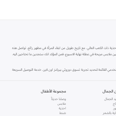
ة ذات الكعب العالي. مع تاريخ طويل من ابقاء المرأة في مظهر رائع، تواصل هذه
ين ملابس مريحة في عطلة نهاية الاسبوع، فمن المؤكد انك ستجدين ما تحتاجين اليه.
مي القائمة لتحديد تجربة تسوق دوروثي بيركنز اون لاين. خدمة التوصيل السريعة
 الجمال
مجموعة الأطفال
د الجمال
وصلنا حديثاً
اج
ملابس
ر
احذية
اية بالشعر
شنط