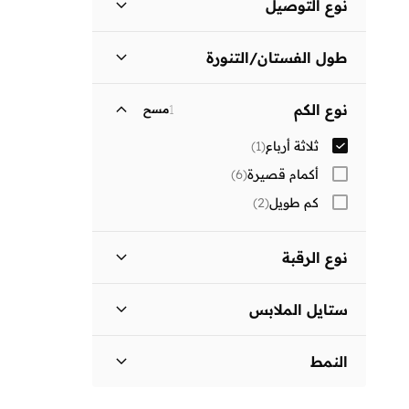
نوع التوصيل
ر.ع
ر.ع
توصيل قياسي
(
1
)
انطلق
طول الفستان/التنورة
متوسط الطول
(
1
)
نوع الكم
1
مسح
ثلاثة أرباع
(
1
)
أكمام قصيرة
(
6
)
كم طويل
(
2
)
نوع الرقبة
ياقة كلاسيكية
(
1
)
ستايل الملابس
فستان بتصميم قميص
(
1
)
النمط
مزين بطبعة
(
1
)