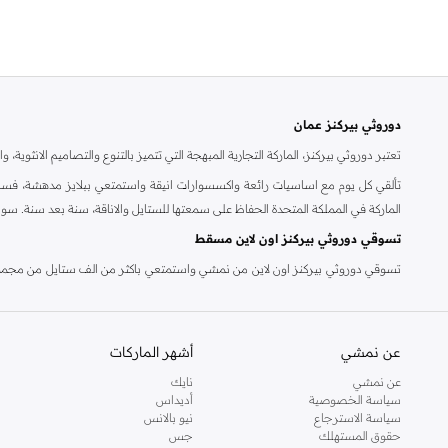
دوروثي بيركنز عمان
تعتبر دوروثي بيركنز، الماركة التجارية المبهجة التي تتميز بالتنوع والتصاميم الانثو
تألقي كل يوم مع اساسيات رائعة واكسسوارات انيقة واستمتعي ببلايز مدهشة، فسات
الماركة في المملكة المتحدة الحفاظ على سمعتها للستايل والاناقة، سنة بعد سنة. سو
تسوقي دوروثي بيركنز اون لاين مسقط
تسوقي دوروثي بيركنز اون لاين من نمشي واستمتعي باكثر من الف ستايل من مجموعة 
والدعم الاستثنائي يضمن لك تجربة تسوق ممتعة دائما مع نمشي.
عن نمشي
أشهر الماركات
عن نمشي
نايك
سياسة الخصوصية
أديداس
سياسة الاسترجاع
نيو بالانس
حقوق المستهلك
جس