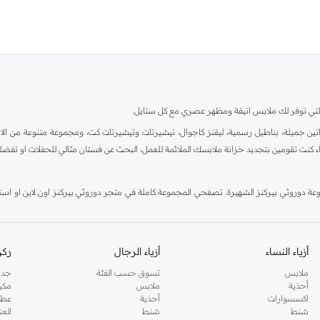
ية، والتي توفر لك ملابس انيقة ومظهر عصري مع كل ستايل.
ين جميلة، بناطيل رسمية، ليقنز كاجوال، تيشيرتات وتيشيرتات كت، ومجموعة متنوعة من الاحذي
اء كنت تقومين بتجديد خزانة ملابسك الملائمة للعمل، البحث عن فستان مثالي للحفلات او تفضل
دوروثي بيركنز الشهيرة. تصفحي المجموعة كاملة في متجر دوروثي بيركنز اون لاين او استخد
أزياء النساء
أزياء الرجال
ركن
ملابس
تسوق حسب الفئة
جدي
أحذية
ملابس
مكي
اكسسوارات
أحذية
عطو
شنط
شنط
العن