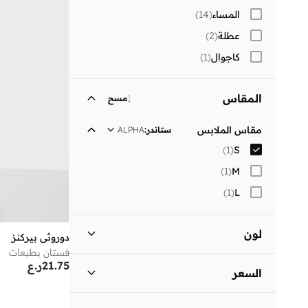
المساء
(
14
)
عطلة
(
2
)
كاجوال
(
1
)
المقاس
1
مسح
مقاس الملابس
ستاندر
:
ALPHA
)
1
(
S
)
1
(
M
)
1
(
L
لون
دوروثي بيركنز
فستان بطبعات
أسود
(
1
)
21.75
ر.ع
السعر
السعر الأقل
السعر الأعلى