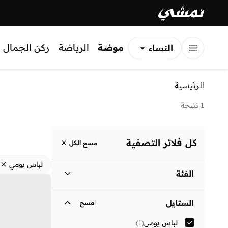
موضة
الرياضة
ركن الجمال
النساء
الرجال
الرئيسية
الأطفال
1 نتيجة
كل فلاتر التصفية
مسح الكل
لباس يومي
الفئة
نساء
)
1
(
الستايل
1
مسح
لباس يومي
(
1
)