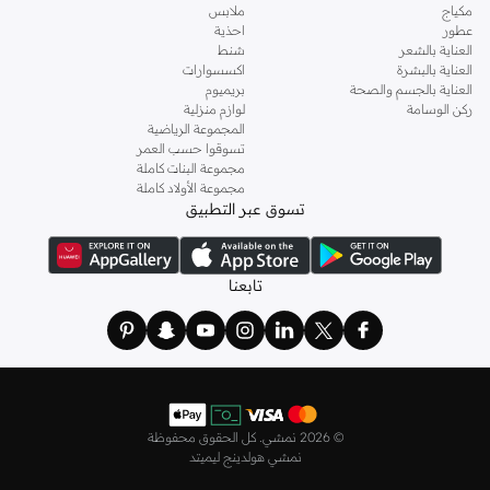
مكياج
ملابس
عطور
احذية
العناية بالشعر
شنط
العناية بالبشرة
اكسسوارات
العناية بالجسم والصحة
بريميوم
ركن الوسامة
لوازم منزلية
المجموعة الرياضية
تسوقوا حسب العمر
مجموعة البنات كاملة
مجموعة الأولاد كاملة
تسوق عبر التطبيق
تابعنا
©
2026 نمشي. كل الحقوق محفوظة
نمشي هولدينج ليميتد