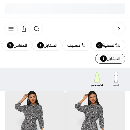
تصفية
تصنيف
الستايل
المقاس
2
1
6
الستايل
1
المساء
لباس يومي