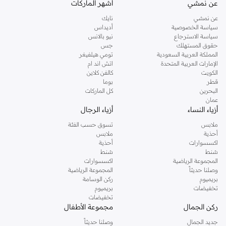
عن نمشي
أشهر الماركات
تفضلين ملابس مريحة في عطلة نهاية الاسبوع، فمن المؤكد انك ستجدين ما تحتاجين
عن نمشي
نايك
اليه.
سياسة الخصوصية
أديداس
سياسة الاسترجاع
نيو بالانس
تسوقي دوروثي بيركنز اون لاين مسقط
حقوق المستهلك
جس
تسوقي دوروثي بيركنز اون لاين من نمشي واستمتعي باكثر من الف ستايل من مجموعة
المملكة العربية السعودية
تومي هيلفيغر
الإمارات العربية المتحدة
اتش اند ام
دوروثي بيركنز الشهيرة. تصفحي المجموعة كاملة في متجر دوروثي بيركنز اون لاين او
الكويت
كالفن كلاين
استخدمي القائمة لتحديد تجربة تسوق دوروثي بيركنز اون لاين. خدمة التوصيل السريعة
قطر
بوما
والدعم الاستثنائي يضمن لك تجربة تسوق ممتعة دائما مع نمشي.
البحرين
كل الماركات
عمان
أزياء النساء
أزياء الرجال
ملابس
تسوق حسب الفئة
أحذية
ملابس
اكسسوارات
أحذية
شنط
شنط
المجموعة الرياضية
اكسسوارات
وصلنا حديثاً
المجموعة الرياضية
بريميوم
ركن الوسامة
تخفيضات
بريميوم
تخفيضات
ركن الجمال
مجموعة الأطفال
جديد الجمال
وصلنا حديثاً