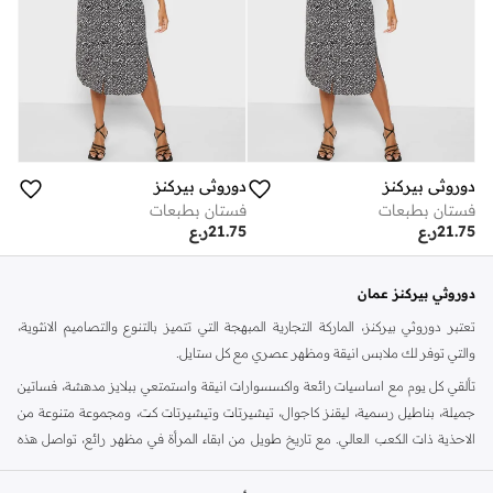
دوروثي بيركنز
دوروثي بيركنز
فستان بطبعات
فستان بطبعات
21.75
ر.ع
21.75
ر.ع
دوروثي بيركنز عمان
تعتبر دوروثي بيركنز، الماركة التجارية المبهجة التي تتميز بالتنوع والتصاميم الانثوية،
والتي توفر لك ملابس انيقة ومظهر عصري مع كل ستايل.
تألقي كل يوم مع اساسيات رائعة واكسسوارات انيقة واستمتعي ببلايز مدهشة، فساتين
جميلة، بناطيل رسمية، ليقنز كاجوال، تيشيرتات وتيشيرتات كت، ومجموعة متنوعة من
الاحذية ذات الكعب العالي. مع تاريخ طويل من ابقاء المرأة في مظهر رائع، تواصل هذه
الماركة في المملكة المتحدة الحفاظ على سمعتها للستايل والاناقة، سنة بعد سنة. سواء
كنت تقومين بتجديد خزانة ملابسك الملائمة للعمل، البحث عن فستان مثالي للحفلات او