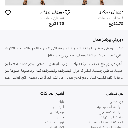
دوروثي بيركنز
دوروثي بيركنز
فستان بطبعات
فستان بطبعات
21.75
ر.ع
21.75
ر.ع
دوروثي بيركنز عمان
تعتبر دوروثي بيركنز، الماركة التجارية المبهجة التي تتميز بالتنوع والتصاميم الانثوية،
والتي توفر لك ملابس انيقة ومظهر عصري مع كل ستايل.
تألقي كل يوم مع اساسيات رائعة واكسسوارات انيقة واستمتعي ببلايز مدهشة، فساتين
جميلة، بناطيل رسمية، ليقنز كاجوال، تيشيرتات وتيشيرتات كت، ومجموعة متنوعة من
الاحذية ذات الكعب العالي. مع تاريخ طويل من ابقاء المرأة في مظهر رائع، تواصل هذه
الماركة في المملكة المتحدة الحفاظ على سمعتها للستايل والاناقة، سنة بعد سنة. سواء
كنت تقومين بتجديد خزانة ملابسك الملائمة للعمل، البحث عن فستان مثالي للحفلات او
عن نمشي
أشهر الماركات
تفضلين ملابس مريحة في عطلة نهاية الاسبوع، فمن المؤكد انك ستجدين ما تحتاجين
عن نمشي
نايك
اليه.
سياسة الخصوصية
أديداس
سياسة الاسترجاع
نيو بالانس
تسوقي دوروثي بيركنز اون لاين مسقط
حقوق المستهلك
جس
تسوقي دوروثي بيركنز اون لاين من نمشي واستمتعي باكثر من الف ستايل من مجموعة
المملكة العربية السعودية
تومي هيلفيغر
الإمارات العربية المتحدة
اتش اند ام