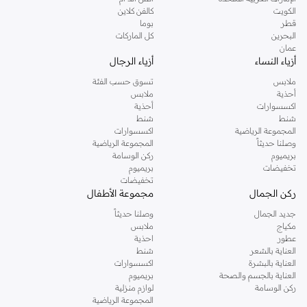
دوروثي بيركنز الشهيرة. تصفحي المجموعة كاملة في متجر دوروثي بيركنز اون لاين او
الكويت
كالفن كلاين
استخدمي القائمة لتحديد تجربة تسوق دوروثي بيركنز اون لاين. خدمة التوصيل السريعة
قطر
بوما
والدعم الاستثنائي يضمن لك تجربة تسوق ممتعة دائما مع نمشي.
البحرين
كل الماركات
عمان
أزياء النساء
أزياء الرجال
ملابس
تسوق حسب الفئة
أحذية
ملابس
اكسسوارات
أحذية
شنط
شنط
المجموعة الرياضية
اكسسوارات
وصلنا حديثاً
المجموعة الرياضية
بريميوم
ركن الوسامة
تخفيضات
بريميوم
تخفيضات
ركن الجمال
مجموعة الأطفال
جديد الجمال
وصلنا حديثاً
مكياج
ملابس
عطور
احذية
العناية بالشعر
شنط
العناية بالبشرة
اكسسوارات
العناية بالجسم والصحة
بريميوم
ركن الوسامة
لوازم منزلية
المجموعة الرياضية