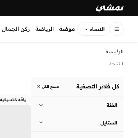
موضة
الرياضة
ركن الجمال
النساء
الرجال
الرئيسية
الأطفال
1 نتيجة
كل فلاتر التصفية
مسح الكل
ياقة كلاسيكية
الفئة
نساء
)
1
(
الستايل
لباس يومي
(
1
)