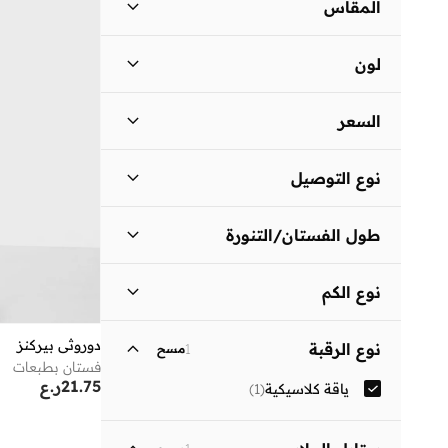
المقاس
مقاس الملابس
ستاندر
:
ALPHA
لون
)
1
(
S
أسود
(
1
)
)
1
(
M
السعر
السعر الأقل
السعر الأعلى
نوع التوصيل
ر.ع
ر.ع
توصيل قياسي
(
1
)
انطلق
طول الفستان/التنورة
متوسط الطول
(
1
)
نوع الكم
ثلاثة أرباع
(
1
)
دوروثي بيركنز
نوع الرقبة
1
مسح
فستان بطبعات
21.75
ر.ع
ياقة كلاسيكية
(
1
)