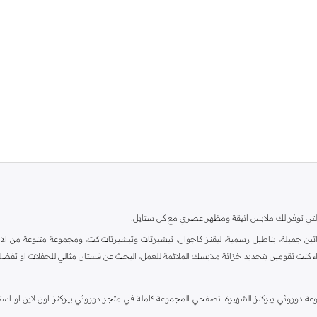
ية، والتي توفر لك ملابس انيقة ومظهر عصري مع كل ستايل.
ين جميلة، بناطيل رسمية، ليقنز كاجوال، تيشيرتات وتيشيرتات كت، ومجموعة متنوعة من الاحذي
اء كنت تقومين بتجديد خزانة ملابسك الملائمة للعمل، البحث عن فستان مثالي للحفلات او تفضل
دوروثي بيركنز الشهيرة. تصفحي المجموعة كاملة في متجر دوروثي بيركنز اون لاين او استخد