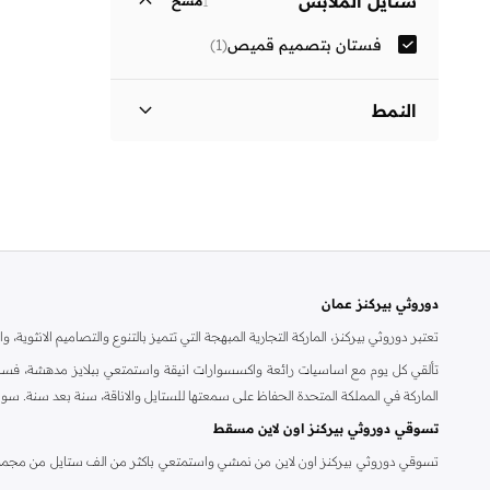
ستايل الملابس
1
مسح
فستان بتصميم قميص
(
1
)
النمط
مزين بطبعة
(
1
)
دوروثي بيركنز عمان
تعتبر دوروثي بيركنز، الماركة التجارية المبهجة التي تتميز بالتنوع والتصاميم الانثو
تألقي كل يوم مع اساسيات رائعة واكسسوارات انيقة واستمتعي ببلايز مدهشة، فسات
الماركة في المملكة المتحدة الحفاظ على سمعتها للستايل والاناقة، سنة بعد سنة. سو
تسوقي دوروثي بيركنز اون لاين مسقط
تسوقي دوروثي بيركنز اون لاين من نمشي واستمتعي باكثر من الف ستايل من مجموعة 
والدعم الاستثنائي يضمن لك تجربة تسوق ممتعة دائما مع نمشي.