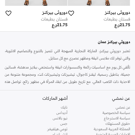
دوروثي بيركنز
دوروثي بيركنز
فستان بطبعات
فستان بطبعات
21.75
ر.ع
21.75
ر.ع
دوروثي بيركنز عمان
تعتبر دوروثي بيركنز، الماركة التجارية المبهجة التي تتميز بالتنوع والتصاميم الانثوية،
والتي توفر لك ملابس انيقة ومظهر عصري مع كل ستايل.
تألقي كل يوم مع اساسيات رائعة واكسسوارات انيقة واستمتعي ببلايز مدهشة، فساتين
جميلة، بناطيل رسمية، ليقنز كاجوال، تيشيرتات وتيشيرتات كت، ومجموعة متنوعة من
الاحذية ذات الكعب العالي. مع تاريخ طويل من ابقاء المرأة في مظهر رائع، تواصل هذه
الماركة في المملكة المتحدة الحفاظ على سمعتها للستايل والاناقة، سنة بعد سنة. سواء
كنت تقومين بتجديد خزانة ملابسك الملائمة للعمل، البحث عن فستان مثالي للحفلات او
عن نمشي
أشهر الماركات
تفضلين ملابس مريحة في عطلة نهاية الاسبوع، فمن المؤكد انك ستجدين ما تحتاجين
عن نمشي
نايك
اليه.
سياسة الخصوصية
أديداس
سياسة الاسترجاع
نيو بالانس
تسوقي دوروثي بيركنز اون لاين مسقط
حقوق المستهلك
جس
تسوقي دوروثي بيركنز اون لاين من نمشي واستمتعي باكثر من الف ستايل من مجموعة
المملكة العربية السعودية
تومي هيلفيغر
الإمارات العربية المتحدة
اتش اند ام