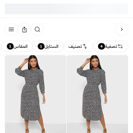
تصفية
تصنيف
الستايل
المقاس
1
1
4