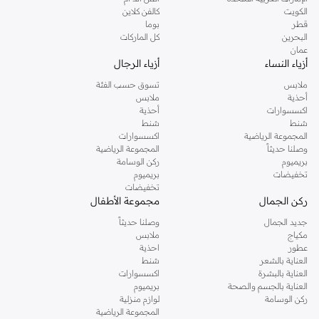
دوروثي بيركنز الشهيرة. تصفحي المجموعة كاملة في متجر دوروثي بيركنز اون لاين او
الكويت
كالفن كلاين
استخدمي القائمة لتحديد تجربة تسوق دوروثي بيركنز اون لاين. خدمة التوصيل السريعة
قطر
بوما
والدعم الاستثنائي يضمن لك تجربة تسوق ممتعة دائما مع نمشي.
البحرين
كل الماركات
عمان
أزياء النساء
أزياء الرجال
ملابس
تسوق حسب الفئة
أحذية
ملابس
اكسسوارات
أحذية
شنط
شنط
المجموعة الرياضية
اكسسوارات
وصلنا حديثاً
المجموعة الرياضية
بريميوم
ركن الوسامة
تخفيضات
بريميوم
تخفيضات
ركن الجمال
مجموعة الأطفال
جديد الجمال
وصلنا حديثاً
مكياج
ملابس
عطور
احذية
العناية بالشعر
شنط
العناية بالبشرة
اكسسوارات
العناية بالجسم والصحة
بريميوم
ركن الوسامة
لوازم منزلية
المجموعة الرياضية