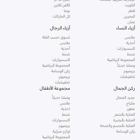
دوروثي بيركنز الشهيرة. تصفحي المجموعة كاملة في متجر دوروثي بيركنز اون لاين او
الكويت
كالفن كلاين
استخدمي القائمة لتحديد تجربة تسوق دوروثي بيركنز اون لاين. خدمة التوصيل السريعة
قطر
بوما
والدعم الاستثنائي يضمن لك تجربة تسوق ممتعة دائما مع نمشي.
البحرين
كل الماركات
عمان
أزياء النساء
أزياء الرجال
ملابس
تسوق حسب الفئة
أحذية
ملابس
اكسسوارات
أحذية
شنط
شنط
المجموعة الرياضية
اكسسوارات
وصلنا حديثاً
المجموعة الرياضية
بريميوم
ركن الوسامة
تخفيضات
بريميوم
تخفيضات
ركن الجمال
مجموعة الأطفال
جديد الجمال
وصلنا حديثاً
مكياج
ملابس
عطور
احذية
العناية بالشعر
شنط
العناية بالبشرة
اكسسوارات
العناية بالجسم والصحة
بريميوم
ركن الوسامة
لوازم منزلية
المجموعة الرياضية