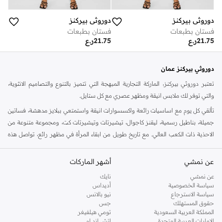
دوروثي بيركنز
دوروثي بيركنز
فستان بطبعات
فستان بطبعات
21.75
ر.ع
21.75
ر.ع
دوروثي بيركنز عمان
تعتبر دوروثي بيركنز، الماركة التجارية المبهجة التي تتميز بالتنوع والتصاميم الانثوية،
والتي توفر لك ملابس انيقة ومظهر عصري مع كل ستايل.
تألقي كل يوم مع اساسيات رائعة واكسسوارات انيقة واستمتعي ببلايز مدهشة، فساتين
جميلة، بناطيل رسمية، ليقنز كاجوال، تيشيرتات وتيشيرتات كت، ومجموعة متنوعة من
الاحذية ذات الكعب العالي. مع تاريخ طويل من ابقاء المرأة في مظهر رائع، تواصل هذه
الماركة في المملكة المتحدة الحفاظ على سمعتها للستايل والاناقة، سنة بعد سنة. سواء
كنت تقومين بتجديد خزانة ملابسك الملائمة للعمل، البحث عن فستان مثالي للحفلات او
عن نمشي
أشهر الماركات
تفضلين ملابس مريحة في عطلة نهاية الاسبوع، فمن المؤكد انك ستجدين ما تحتاجين
عن نمشي
نايك
اليه.
سياسة الخصوصية
أديداس
سياسة الاسترجاع
نيو بالانس
تسوقي دوروثي بيركنز اون لاين مسقط
حقوق المستهلك
جس
تسوقي دوروثي بيركنز اون لاين من نمشي واستمتعي باكثر من الف ستايل من مجموعة
المملكة العربية السعودية
تومي هيلفيغر
الإمارات العربية المتحدة
اتش اند ام