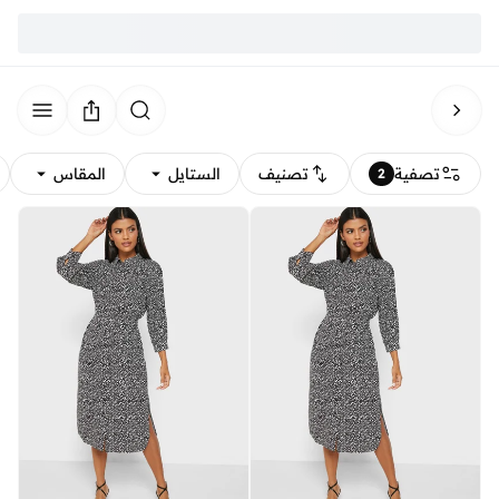
تصفية
تصنيف
الستايل
المقاس
2