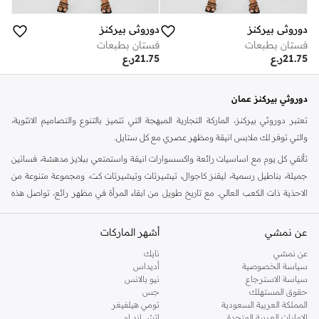
دوروثي بيركنز
دوروثي بيركنز
فستان بطبعات
فستان بطبعات
21.75
ر.ع
21.75
ر.ع
دوروثي بيركنز عمان
تعتبر دوروثي بيركنز، الماركة التجارية المبهجة التي تتميز بالتنوع والتصاميم الانثوية،
والتي توفر لك ملابس انيقة ومظهر عصري مع كل ستايل.
تألقي كل يوم مع اساسيات رائعة واكسسوارات انيقة واستمتعي ببلايز مدهشة، فساتين
جميلة، بناطيل رسمية، ليقنز كاجوال، تيشيرتات وتيشيرتات كت، ومجموعة متنوعة من
الاحذية ذات الكعب العالي. مع تاريخ طويل من ابقاء المرأة في مظهر رائع، تواصل هذه
الماركة في المملكة المتحدة الحفاظ على سمعتها للستايل والاناقة، سنة بعد سنة. سواء
كنت تقومين بتجديد خزانة ملابسك الملائمة للعمل، البحث عن فستان مثالي للحفلات او
عن نمشي
أشهر الماركات
تفضلين ملابس مريحة في عطلة نهاية الاسبوع، فمن المؤكد انك ستجدين ما تحتاجين
عن نمشي
نايك
اليه.
سياسة الخصوصية
أديداس
سياسة الاسترجاع
نيو بالانس
تسوقي دوروثي بيركنز اون لاين مسقط
حقوق المستهلك
جس
تسوقي دوروثي بيركنز اون لاين من نمشي واستمتعي باكثر من الف ستايل من مجموعة
المملكة العربية السعودية
تومي هيلفيغر
الإمارات العربية المتحدة
اتش اند ام