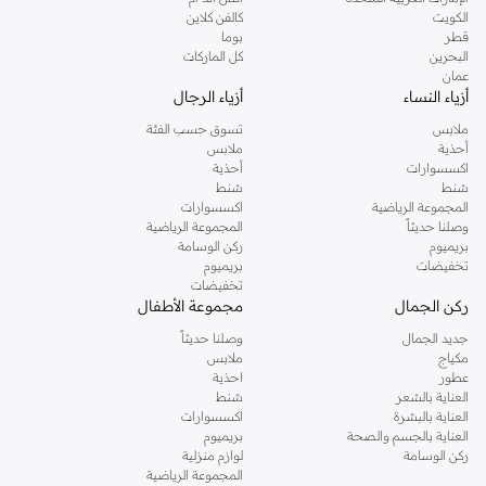
دوروثي بيركنز الشهيرة. تصفحي المجموعة كاملة في متجر دوروثي بيركنز اون لاين او
الكويت
كالفن كلاين
استخدمي القائمة لتحديد تجربة تسوق دوروثي بيركنز اون لاين. خدمة التوصيل السريعة
قطر
بوما
والدعم الاستثنائي يضمن لك تجربة تسوق ممتعة دائما مع نمشي.
البحرين
كل الماركات
عمان
أزياء النساء
أزياء الرجال
ملابس
تسوق حسب الفئة
أحذية
ملابس
اكسسوارات
أحذية
شنط
شنط
المجموعة الرياضية
اكسسوارات
وصلنا حديثاً
المجموعة الرياضية
بريميوم
ركن الوسامة
تخفيضات
بريميوم
تخفيضات
ركن الجمال
مجموعة الأطفال
جديد الجمال
وصلنا حديثاً
مكياج
ملابس
عطور
احذية
العناية بالشعر
شنط
العناية بالبشرة
اكسسوارات
العناية بالجسم والصحة
بريميوم
ركن الوسامة
لوازم منزلية
المجموعة الرياضية