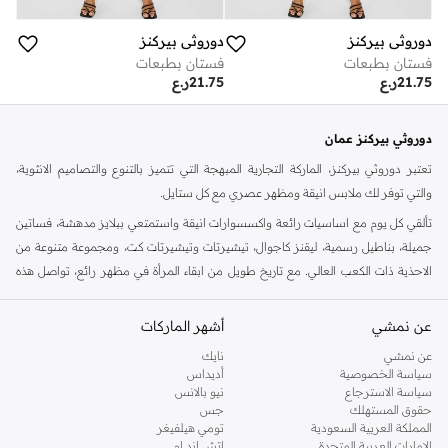
دوروثي بيركنز
دوروثي بيركنز
فستان بطبعات
فستان بطبعات
21.75
ر.ع
21.75
ر.ع
دوروثي بيركنز عمان
تعتبر دوروثي بيركنز، الماركة التجارية المبهجة التي تتميز بالتنوع والتصاميم الانثوية،
والتي توفر لك ملابس انيقة ومظهر عصري مع كل ستايل.
تألقي كل يوم مع اساسيات رائعة واكسسوارات انيقة واستمتعي ببلايز مدهشة، فساتين
جميلة، بناطيل رسمية، ليقنز كاجوال، تيشيرتات وتيشيرتات كت، ومجموعة متنوعة من
الاحذية ذات الكعب العالي. مع تاريخ طويل من ابقاء المرأة في مظهر رائع، تواصل هذه
الماركة في المملكة المتحدة الحفاظ على سمعتها للستايل والاناقة، سنة بعد سنة. سواء
كنت تقومين بتجديد خزانة ملابسك الملائمة للعمل، البحث عن فستان مثالي للحفلات او
عن نمشي
أشهر الماركات
تفضلين ملابس مريحة في عطلة نهاية الاسبوع، فمن المؤكد انك ستجدين ما تحتاجين
عن نمشي
نايك
اليه.
سياسة الخصوصية
أديداس
سياسة الاسترجاع
نيو بالانس
تسوقي دوروثي بيركنز اون لاين مسقط
حقوق المستهلك
جس
تسوقي دوروثي بيركنز اون لاين من نمشي واستمتعي باكثر من الف ستايل من مجموعة
المملكة العربية السعودية
تومي هيلفيغر
الإمارات العربية المتحدة
اتش اند ام