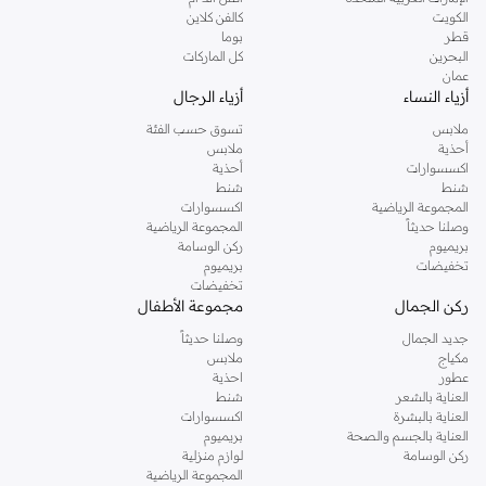
دوروثي بيركنز الشهيرة. تصفحي المجموعة كاملة في متجر دوروثي بيركنز اون لاين او
الكويت
كالفن كلاين
استخدمي القائمة لتحديد تجربة تسوق دوروثي بيركنز اون لاين. خدمة التوصيل السريعة
قطر
بوما
والدعم الاستثنائي يضمن لك تجربة تسوق ممتعة دائما مع نمشي.
البحرين
كل الماركات
عمان
أزياء النساء
أزياء الرجال
ملابس
تسوق حسب الفئة
أحذية
ملابس
اكسسوارات
أحذية
شنط
شنط
المجموعة الرياضية
اكسسوارات
وصلنا حديثاً
المجموعة الرياضية
بريميوم
ركن الوسامة
تخفيضات
بريميوم
تخفيضات
ركن الجمال
مجموعة الأطفال
جديد الجمال
وصلنا حديثاً
مكياج
ملابس
عطور
احذية
العناية بالشعر
شنط
العناية بالبشرة
اكسسوارات
العناية بالجسم والصحة
بريميوم
ركن الوسامة
لوازم منزلية
المجموعة الرياضية