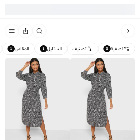
تصفية
تصنيف
الستايل
المقاس
1
1
3