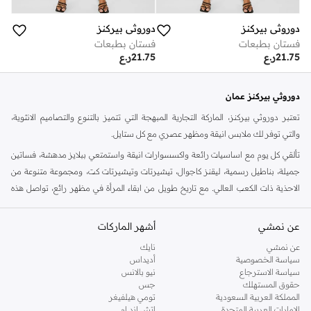
دوروثي بيركنز
دوروثي بيركنز
فستان بطبعات
فستان بطبعات
21.75
ر.ع
21.75
ر.ع
دوروثي بيركنز عمان
تعتبر دوروثي بيركنز، الماركة التجارية المبهجة التي تتميز بالتنوع والتصاميم الانثوية،
والتي توفر لك ملابس انيقة ومظهر عصري مع كل ستايل.
تألقي كل يوم مع اساسيات رائعة واكسسوارات انيقة واستمتعي ببلايز مدهشة، فساتين
جميلة، بناطيل رسمية، ليقنز كاجوال، تيشيرتات وتيشيرتات كت، ومجموعة متنوعة من
الاحذية ذات الكعب العالي. مع تاريخ طويل من ابقاء المرأة في مظهر رائع، تواصل هذه
الماركة في المملكة المتحدة الحفاظ على سمعتها للستايل والاناقة، سنة بعد سنة. سواء
كنت تقومين بتجديد خزانة ملابسك الملائمة للعمل، البحث عن فستان مثالي للحفلات او
عن نمشي
أشهر الماركات
تفضلين ملابس مريحة في عطلة نهاية الاسبوع، فمن المؤكد انك ستجدين ما تحتاجين
عن نمشي
نايك
اليه.
سياسة الخصوصية
أديداس
سياسة الاسترجاع
نيو بالانس
تسوقي دوروثي بيركنز اون لاين مسقط
حقوق المستهلك
جس
تسوقي دوروثي بيركنز اون لاين من نمشي واستمتعي باكثر من الف ستايل من مجموعة
المملكة العربية السعودية
تومي هيلفيغر
الإمارات العربية المتحدة
اتش اند ام