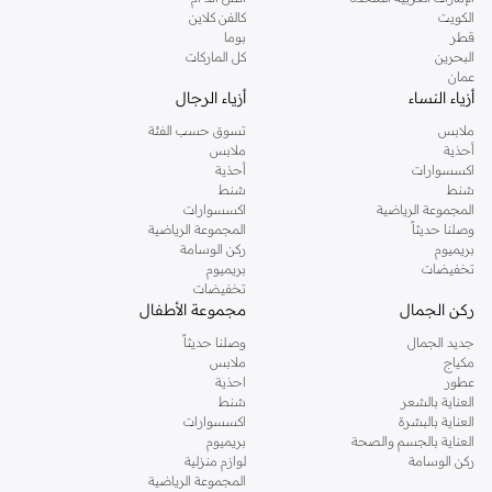
دوروثي بيركنز الشهيرة. تصفحي المجموعة كاملة في متجر دوروثي بيركنز اون لاين او
الكويت
كالفن كلاين
استخدمي القائمة لتحديد تجربة تسوق دوروثي بيركنز اون لاين. خدمة التوصيل السريعة
قطر
بوما
والدعم الاستثنائي يضمن لك تجربة تسوق ممتعة دائما مع نمشي.
البحرين
كل الماركات
عمان
أزياء النساء
أزياء الرجال
ملابس
تسوق حسب الفئة
أحذية
ملابس
اكسسوارات
أحذية
شنط
شنط
المجموعة الرياضية
اكسسوارات
وصلنا حديثاً
المجموعة الرياضية
بريميوم
ركن الوسامة
تخفيضات
بريميوم
تخفيضات
ركن الجمال
مجموعة الأطفال
جديد الجمال
وصلنا حديثاً
مكياج
ملابس
عطور
احذية
العناية بالشعر
شنط
العناية بالبشرة
اكسسوارات
العناية بالجسم والصحة
بريميوم
ركن الوسامة
لوازم منزلية
المجموعة الرياضية