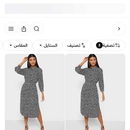
تصفية
تصنيف
الستايل
المقاس
3