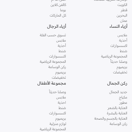
دوروثي بيركنز الشهيرة. تصفحي المجموعة كاملة في متجر دوروثي بيركنز اون لاين او
الكويت
كالفن كلاين
استخدمي القائمة لتحديد تجربة تسوق دوروثي بيركنز اون لاين. خدمة التوصيل السريعة
قطر
بوما
والدعم الاستثنائي يضمن لك تجربة تسوق ممتعة دائما مع نمشي.
البحرين
كل الماركات
عمان
أزياء النساء
أزياء الرجال
ملابس
تسوق حسب الفئة
أحذية
ملابس
اكسسوارات
أحذية
شنط
شنط
المجموعة الرياضية
اكسسوارات
وصلنا حديثاً
المجموعة الرياضية
بريميوم
ركن الوسامة
تخفيضات
بريميوم
تخفيضات
ركن الجمال
مجموعة الأطفال
جديد الجمال
وصلنا حديثاً
مكياج
ملابس
عطور
احذية
العناية بالشعر
شنط
العناية بالبشرة
اكسسوارات
العناية بالجسم والصحة
بريميوم
ركن الوسامة
لوازم منزلية
المجموعة الرياضية