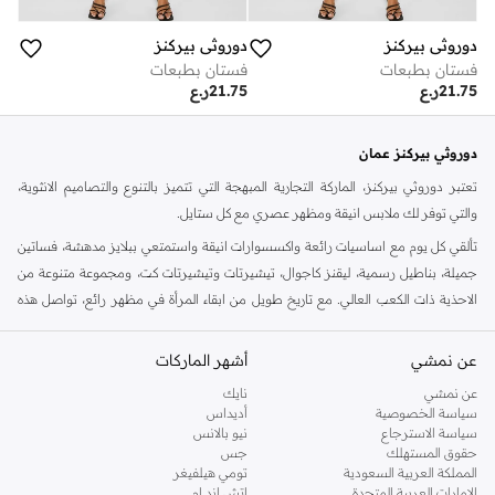
دوروثي بيركنز
دوروثي بيركنز
فستان بطبعات
فستان بطبعات
21.75
ر.ع
21.75
ر.ع
دوروثي بيركنز عمان
تعتبر دوروثي بيركنز، الماركة التجارية المبهجة التي تتميز بالتنوع والتصاميم الانثوية،
والتي توفر لك ملابس انيقة ومظهر عصري مع كل ستايل.
تألقي كل يوم مع اساسيات رائعة واكسسوارات انيقة واستمتعي ببلايز مدهشة، فساتين
جميلة، بناطيل رسمية، ليقنز كاجوال، تيشيرتات وتيشيرتات كت، ومجموعة متنوعة من
الاحذية ذات الكعب العالي. مع تاريخ طويل من ابقاء المرأة في مظهر رائع، تواصل هذه
الماركة في المملكة المتحدة الحفاظ على سمعتها للستايل والاناقة، سنة بعد سنة. سواء
كنت تقومين بتجديد خزانة ملابسك الملائمة للعمل، البحث عن فستان مثالي للحفلات او
عن نمشي
أشهر الماركات
تفضلين ملابس مريحة في عطلة نهاية الاسبوع، فمن المؤكد انك ستجدين ما تحتاجين
عن نمشي
نايك
اليه.
سياسة الخصوصية
أديداس
سياسة الاسترجاع
نيو بالانس
تسوقي دوروثي بيركنز اون لاين مسقط
حقوق المستهلك
جس
تسوقي دوروثي بيركنز اون لاين من نمشي واستمتعي باكثر من الف ستايل من مجموعة
المملكة العربية السعودية
تومي هيلفيغر
الإمارات العربية المتحدة
اتش اند ام