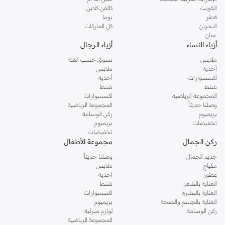
دوروثي بيركنز الشهيرة. تصفحي المجموعة كاملة في متجر دوروثي بيركنز اون لاين او
الكويت
كالفن كلاين
استخدمي القائمة لتحديد تجربة تسوق دوروثي بيركنز اون لاين. خدمة التوصيل السريعة
قطر
بوما
والدعم الاستثنائي يضمن لك تجربة تسوق ممتعة دائما مع نمشي.
البحرين
كل الماركات
عمان
أزياء النساء
أزياء الرجال
ملابس
تسوق حسب الفئة
أحذية
ملابس
اكسسوارات
أحذية
شنط
شنط
المجموعة الرياضية
اكسسوارات
وصلنا حديثاً
المجموعة الرياضية
بريميوم
ركن الوسامة
تخفيضات
بريميوم
تخفيضات
ركن الجمال
مجموعة الأطفال
جديد الجمال
وصلنا حديثاً
مكياج
ملابس
عطور
احذية
العناية بالشعر
شنط
العناية بالبشرة
اكسسوارات
العناية بالجسم والصحة
بريميوم
ركن الوسامة
لوازم منزلية
المجموعة الرياضية