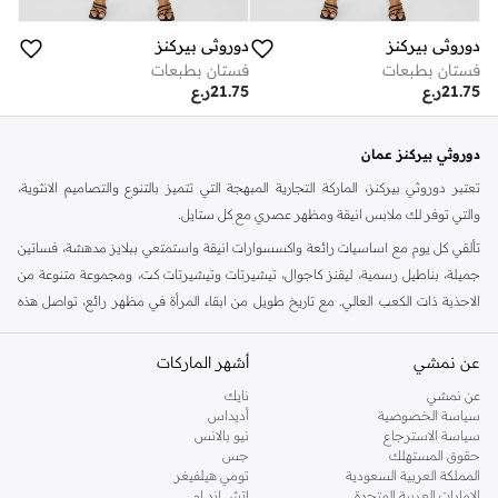
دوروثي بيركنز
دوروثي بيركنز
فستان بطبعات
فستان بطبعات
21.75
ر.ع
21.75
ر.ع
دوروثي بيركنز عمان
تعتبر دوروثي بيركنز، الماركة التجارية المبهجة التي تتميز بالتنوع والتصاميم الانثوية،
والتي توفر لك ملابس انيقة ومظهر عصري مع كل ستايل.
تألقي كل يوم مع اساسيات رائعة واكسسوارات انيقة واستمتعي ببلايز مدهشة، فساتين
جميلة، بناطيل رسمية، ليقنز كاجوال، تيشيرتات وتيشيرتات كت، ومجموعة متنوعة من
الاحذية ذات الكعب العالي. مع تاريخ طويل من ابقاء المرأة في مظهر رائع، تواصل هذه
الماركة في المملكة المتحدة الحفاظ على سمعتها للستايل والاناقة، سنة بعد سنة. سواء
كنت تقومين بتجديد خزانة ملابسك الملائمة للعمل، البحث عن فستان مثالي للحفلات او
عن نمشي
أشهر الماركات
تفضلين ملابس مريحة في عطلة نهاية الاسبوع، فمن المؤكد انك ستجدين ما تحتاجين
عن نمشي
نايك
اليه.
سياسة الخصوصية
أديداس
سياسة الاسترجاع
نيو بالانس
تسوقي دوروثي بيركنز اون لاين مسقط
حقوق المستهلك
جس
تسوقي دوروثي بيركنز اون لاين من نمشي واستمتعي باكثر من الف ستايل من مجموعة
المملكة العربية السعودية
تومي هيلفيغر
الإمارات العربية المتحدة
اتش اند ام