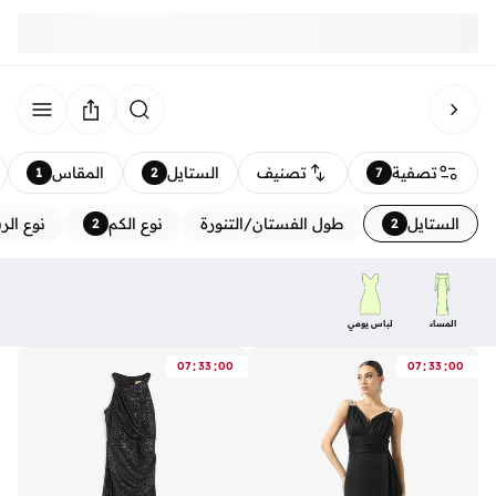
تصفية
تصنيف
الستايل
المقاس
1
2
7
الستايل
طول الفستان/التنورة
نوع الكم
نوع الر
2
2
المساء
لباس يومي
:
:
:
:
07
33
00
07
33
00