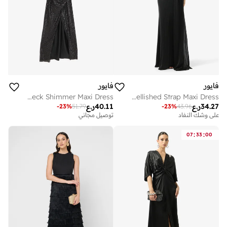
فايور
فايور
Halter Neck Shimmer Maxi Dress
V-Neck Embellished Strap Maxi Dress
34.27
ر.ع
40.11
ر.ع
-
23
%
51.79
-
23
%
43.96
على وشك النفاد
توصيل مجاني
:
:
07
33
00