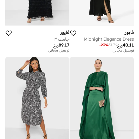
فايور
فايور
Midnight Elegance Dress
جامف ٠٠٣
40.11
ر.ع
89.17
ر.ع
-
23
%
51.79
توصيل مجاني
توصيل مجاني