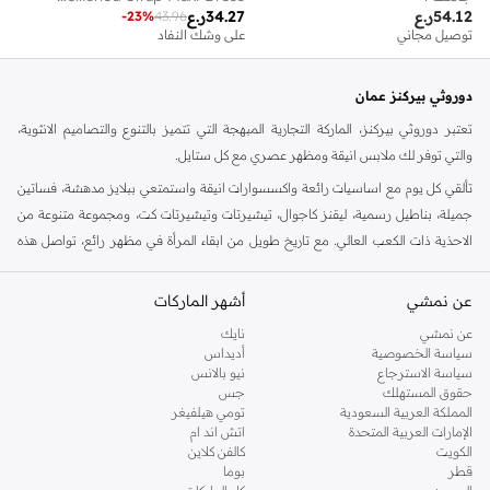
54.12
ر.ع
34.27
ر.ع
-
23
%
43.96
توصيل مجاني
على وشك النفاد
دوروثي بيركنز عمان
تعتبر دوروثي بيركنز، الماركة التجارية المبهجة التي تتميز بالتنوع والتصاميم الانثوية،
والتي توفر لك ملابس انيقة ومظهر عصري مع كل ستايل.
تألقي كل يوم مع اساسيات رائعة واكسسوارات انيقة واستمتعي ببلايز مدهشة، فساتين
جميلة، بناطيل رسمية، ليقنز كاجوال، تيشيرتات وتيشيرتات كت، ومجموعة متنوعة من
الاحذية ذات الكعب العالي. مع تاريخ طويل من ابقاء المرأة في مظهر رائع، تواصل هذه
الماركة في المملكة المتحدة الحفاظ على سمعتها للستايل والاناقة، سنة بعد سنة. سواء
كنت تقومين بتجديد خزانة ملابسك الملائمة للعمل، البحث عن فستان مثالي للحفلات او
عن نمشي
أشهر الماركات
تفضلين ملابس مريحة في عطلة نهاية الاسبوع، فمن المؤكد انك ستجدين ما تحتاجين
عن نمشي
نايك
اليه.
سياسة الخصوصية
أديداس
سياسة الاسترجاع
نيو بالانس
تسوقي دوروثي بيركنز اون لاين مسقط
حقوق المستهلك
جس
تسوقي دوروثي بيركنز اون لاين من نمشي واستمتعي باكثر من الف ستايل من مجموعة
المملكة العربية السعودية
تومي هيلفيغر
الإمارات العربية المتحدة
اتش اند ام
دوروثي بيركنز الشهيرة. تصفحي المجموعة كاملة في متجر دوروثي بيركنز اون لاين او
الكويت
كالفن كلاين
استخدمي القائمة لتحديد تجربة تسوق دوروثي بيركنز اون لاين. خدمة التوصيل السريعة
قطر
بوما
والدعم الاستثنائي يضمن لك تجربة تسوق ممتعة دائما مع نمشي.