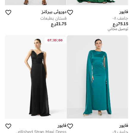
فايور
دوروثي بيركنز
جامف ٠٠٨
فستان بطبعات
75.15
ر.ع
21.75
ر.ع
توصيل مجاني
:
:
07
33
00
فايور
فايور
جامف ٠٠٩
V-Neck Embellished Strap Maxi Dress