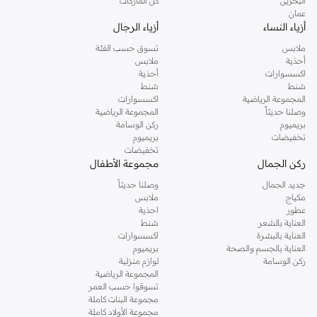
البحرين
كل الماركات
عمان
أزياء النساء
أزياء الرجال
ملابس
تسوق حسب الفئة
أحذية
ملابس
اكسسوارات
أحذية
شنط
شنط
المجموعة الرياضية
اكسسوارات
وصلنا حديثاً
المجموعة الرياضية
بريميوم
ركن الوسامة
تخفيضات
بريميوم
تخفيضات
ركن الجمال
مجموعة الأطفال
جديد الجمال
وصلنا حديثاً
مكياج
ملابس
عطور
احذية
العناية بالشعر
شنط
العناية بالبشرة
اكسسوارات
العناية بالجسم والصحة
بريميوم
ركن الوسامة
لوازم منزلية
المجموعة الرياضية
تسوقوا حسب العمر
مجموعة البنات كاملة
مجموعة الأولاد كاملة