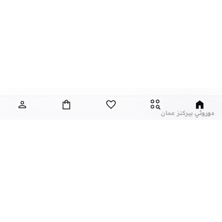
دوروثي بيركنز عمان
تعتبر دوروثي بيركنز، الماركة التجارية المبهجة التي تتميز بالتنوع والتصاميم الانثوية،
والتي توفر لك ملابس انيقة ومظهر عصري مع كل ستايل.
تألقي كل يوم مع اساسيات رائعة واكسسوارات انيقة واستمتعي ببلايز مدهشة، فساتين
جميلة، بناطيل رسمية، ليقنز كاجوال، تيشيرتات وتيشيرتات كت، ومجموعة متنوعة من
الاحذية ذات الكعب العالي. مع تاريخ طويل من ابقاء المرأة في مظهر رائع، تواصل هذه
الماركة في المملكة المتحدة الحفاظ على سمعتها للستايل والاناقة، سنة بعد سنة. سواء
كنت تقومين بتجديد خزانة ملابسك الملائمة للعمل، البحث عن فستان مثالي للحفلات او
عن نمشي
أشهر الماركات
تفضلين ملابس مريحة في عطلة نهاية الاسبوع، فمن المؤكد انك ستجدين ما تحتاجين
عن نمشي
نايك