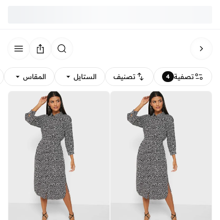
تصفية
تصنيف
الستايل
المقاس
4