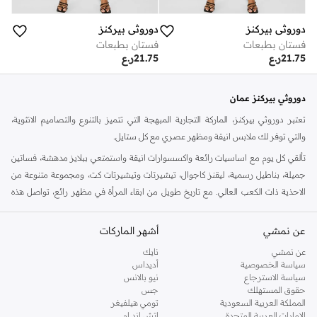
دوروثي بيركنز
دوروثي بيركنز
فستان بطبعات
فستان بطبعات
21.75
ر.ع
21.75
ر.ع
دوروثي بيركنز عمان
تعتبر دوروثي بيركنز، الماركة التجارية المبهجة التي تتميز بالتنوع والتصاميم الانثوية،
والتي توفر لك ملابس انيقة ومظهر عصري مع كل ستايل.
تألقي كل يوم مع اساسيات رائعة واكسسوارات انيقة واستمتعي ببلايز مدهشة، فساتين
جميلة، بناطيل رسمية، ليقنز كاجوال، تيشيرتات وتيشيرتات كت، ومجموعة متنوعة من
الاحذية ذات الكعب العالي. مع تاريخ طويل من ابقاء المرأة في مظهر رائع، تواصل هذه
الماركة في المملكة المتحدة الحفاظ على سمعتها للستايل والاناقة، سنة بعد سنة. سواء
كنت تقومين بتجديد خزانة ملابسك الملائمة للعمل، البحث عن فستان مثالي للحفلات او
عن نمشي
أشهر الماركات
تفضلين ملابس مريحة في عطلة نهاية الاسبوع، فمن المؤكد انك ستجدين ما تحتاجين
عن نمشي
نايك
اليه.
سياسة الخصوصية
أديداس
سياسة الاسترجاع
نيو بالانس
تسوقي دوروثي بيركنز اون لاين مسقط
حقوق المستهلك
جس
تسوقي دوروثي بيركنز اون لاين من نمشي واستمتعي باكثر من الف ستايل من مجموعة
المملكة العربية السعودية
تومي هيلفيغر
الإمارات العربية المتحدة
اتش اند ام