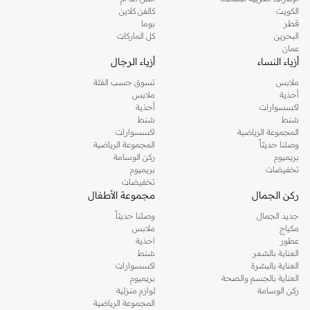
دوروثي بيركنز الشهيرة. تصفحي المجموعة كاملة في متجر دوروثي بيركنز اون لاين او
الكويت
كالفن كلاين
استخدمي القائمة لتحديد تجربة تسوق دوروثي بيركنز اون لاين. خدمة التوصيل السريعة
قطر
بوما
والدعم الاستثنائي يضمن لك تجربة تسوق ممتعة دائما مع نمشي.
البحرين
كل الماركات
عمان
أزياء النساء
أزياء الرجال
ملابس
تسوق حسب الفئة
أحذية
ملابس
اكسسوارات
أحذية
شنط
شنط
المجموعة الرياضية
اكسسوارات
وصلنا حديثاً
المجموعة الرياضية
بريميوم
ركن الوسامة
تخفيضات
بريميوم
تخفيضات
ركن الجمال
مجموعة الأطفال
جديد الجمال
وصلنا حديثاً
مكياج
ملابس
عطور
احذية
العناية بالشعر
شنط
العناية بالبشرة
اكسسوارات
العناية بالجسم والصحة
بريميوم
ركن الوسامة
لوازم منزلية
المجموعة الرياضية